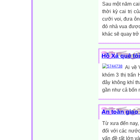
Sau một năm cai 
thời kỳ cai trị 
cưỡi voi, đưa ôn
đó nhà vua được
khác sẽ quay trở v
Hồ Xá quê tôi
Ai về 
khóm 3 thị trấn
đây không khí th
gần như cả bốn mù
An toàn giao
Từ xưa đến nay, 
đối với các nước
vấn đề rất lớn v