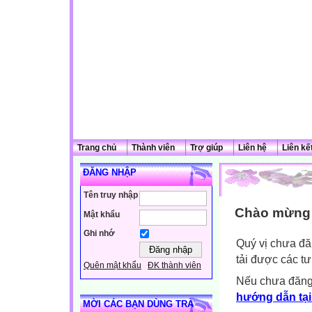
Trang chủ
Thành viên
Trợ giúp
Liên hệ
Liên kế
ĐĂNG NHẬP
Tên truy nhập
Chào mừng q
Mật khẩu
Ghi nhớ
Quý vị chưa đă
tải được các tư
Quên mật khẩu
ĐK thành viên
Nếu chưa đăng
hướng dẫn tại
MỜI CÁC BẠN DÙNG TRÀ