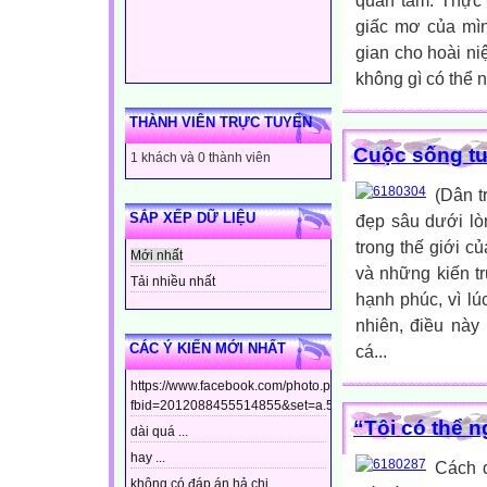
quan tâm. Thực 
giấc mơ của mìn
gian cho hoài ni
không gì có thể 
THÀNH VIÊN TRỰC TUYẾN
Cuộc sống t
1 khách và 0 thành viên
(Dân t
SẮP XẾP DỮ LIỆU
đẹp sâu dưới lò
trong thế giới c
Mới nhất
và những kiến t
Tải nhiều nhất
hạnh phúc, vì lú
nhiên, điều này
CÁC Ý KIẾN MỚI NHẤT
cá...
https://www.facebook.com/photo.php?
fbid=2012088455514855&set=a.544799448910437&type=3&t
“Tôi có thể n
dài quá ...
hay ...
Cách 
không có đáp án hả chị ...