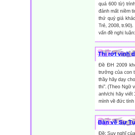
quá 600 từ) trì
đánh mất niềm ti
thứ quý giá khá
Trẻ, 2008, tr.90
vấn đề nghị luận:
Thi rớt vinh 
Đề ĐH 2009 khối
trưởng của con t
thầy hãy dạy cho
thi”. (Theo Ngữ v
anh/chị hãy viết
mình về đức tính t
Bàn về Sự Tự
Đề: Suy nghĩ của 