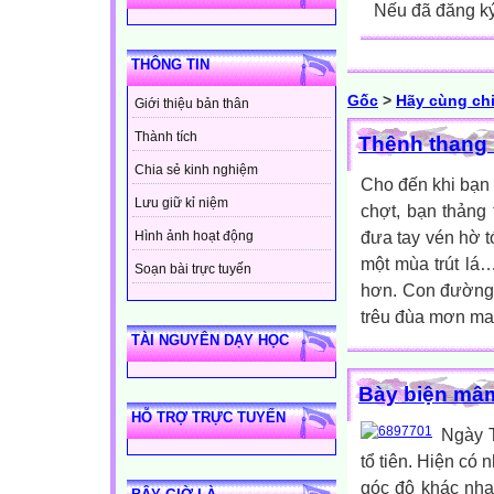
Nếu đã đăng ký 
THÔNG TIN
Gốc
>
Hãy cùng chi
Giới thiệu bản thân
Thành tích
Thênh thang 
Chia sẻ kinh nghiệm
Cho đến khi bạn 
Lưu giữ kỉ niệm
chợt, bạn thảng
đưa tay vén hờ t
Hình ảnh hoạt động
một mùa trút lá
Soạn bài trực tuyến
hơn. Con đường 
trêu đùa mơn man
TÀI NGUYÊN DẠY HỌC
Bày biện mâ
HỖ TRỢ TRỰC TUYẾN
Ngày T
tổ tiên. Hiện có
góc độ khác nha