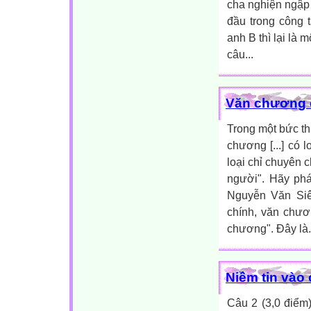
cha nghiện ngập 
đầu trong công 
anh B thì lại là
câu...
Văn chương có
Trong một bức t
chương [...] có 
loại chỉ chuyên 
người". Hãy phá
Nguyễn Văn Siê
chính, văn chươ
chương". Đây là.
Niềm tin vào
Câu 2 (3,0 điểm