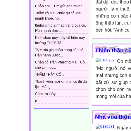
đất dài dọc theo
Chào em : . Em gửi anh mục :...
người làm thuê
Thăm cô Mai, chúc gđ cô Mai
những cơn bão k
mạnh khỏe, hp...
ông thấp lùn, tru
thuha xin gia nhập trang của cô.
bèn hỏi: “Anh có 
Hân hạnh được...
Kính chào quý thầy cô hôm nay
trường THCS Tả...
Thiên thần c
TVM xin gia nhập trang của cô.
Hân hạnh được...
Có một
Chào cô Trần Phương Mai . Cô
“Mọi người nói v
cho tôi mục...
mai nhưng con s
THĂM THẦY CÔ...
bất cứ sự giúp đ
Thành viên mới xin mời cô đii du
lịch Măng...
chọn cho con mộ
Cám ơn thầy...
mong mỏi của hạ
n...
Nhà vua thô
Ngày x