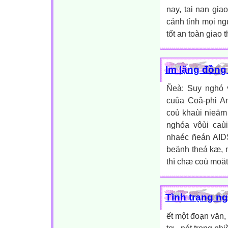
nay, tai nạn gia
cảnh tỉnh mọi ngư
tốt an toàn giao 
Im lặng đồng
Ñeà: Suy nghó v
cuûa Coâ-phi An
coù khaùi nieäm 
nghóa vôùi caù
nhaéc ñeán AIDS
beänh theá kæ, 
thì chæ coù moät
Tình trạng ng
ết một đoạn văn, 