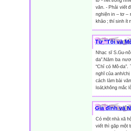
tơ - nét trong nh
văn. - Phải viết
nghiện in – tơ – 
khảo ; thí sinh í
Từ "Tôi và M
Nhạc sĩ S.Gu-nô
da”.Năm ba nươi tu
“Chỉ có Mô-da”. 
nghĩ của anh/chị
cách làm bài văn 
loát,không mắc lỗ
Gia đình và 
Có một nhà xã hội
viết thì gặp một