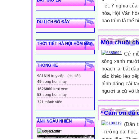
BÂY GIỜ LÀ
Tết. Ý nghĩa củ
hóa, Hội Văn hó
bao trùm là thể 
DU LỊCH ĐÓ ĐÂY
Mùa chuối ch
THỜI TIẾT HÀ NỘI HÔM NAY
Cứ mỗi
sông xanh mướt 
THỐNG KÊ
hoạch lại bắt đầ
sắc khéo léo xế
981619
truy cập (
chi tiết
)
49
trong hôm nay
hình dáng cái t
1626860
lượt xem
người ta cứ vô tìn
53
trong hôm nay
321
thành viên
“Cám ơn đã d
ẢNH NGẪU NHIÊN
(Dân t
Trường đại học,