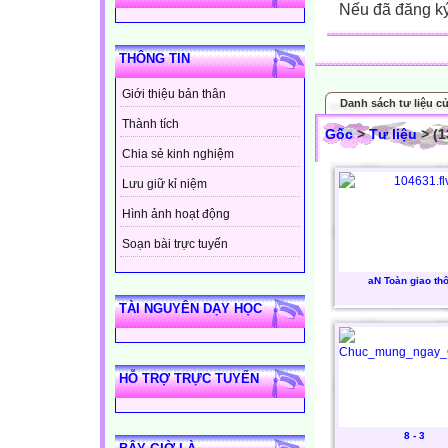
Nếu đã đăng ký 
THÔNG TIN
Giới thiệu bản thân
Danh sách tư liệu củ
Thành tích
Gốc
>
Tư liệu
> (1
Chia sẻ kinh nghiệm
Lưu giữ kỉ niệm
Hình ảnh hoạt động
Soạn bài trực tuyến
aN Toàn giao th
TÀI NGUYÊN DẠY HỌC
HỖ TRỢ TRỰC TUYẾN
8 - 3