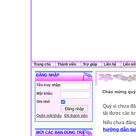
Trang chủ
Thành viên
Trợ giúp
Liên hệ
Liên kế
ĐĂNG NHẬP
Tên truy nhập
Chào mừng quý 
Mật khẩu
Ghi nhớ
Quý vị chưa đă
tải được các tư
Quên mật khẩu
ĐK thành viên
Nếu chưa đăng
hướng dẫn tại
MỜI CÁC BẠN DÙNG TRÀ