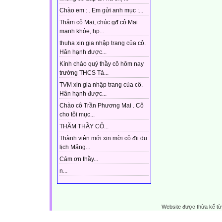
Chào em : . Em gửi anh mục :...
Thăm cô Mai, chúc gđ cô Mai
mạnh khỏe, hp...
thuha xin gia nhập trang của cô.
Hân hạnh được...
Kính chào quý thầy cô hôm nay
trường THCS Tả...
TVM xin gia nhập trang của cô.
Hân hạnh được...
Chào cô Trần Phương Mai . Cô
cho tôi mục...
THĂM THẦY CÔ...
Thành viên mới xin mời cô đii du
lịch Măng...
Cám ơn thầy...
n...
Website được thừa kế t