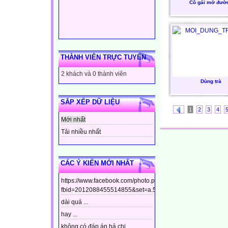
Cô gái mở đườ
THÀNH VIÊN TRỰC TUYẾN
2 khách và 0 thành viên
Dùng trà
SẮP XẾP DỮ LIỆU
1
2
3
4
Mới nhất
Tải nhiều nhất
CÁC Ý KIẾN MỚI NHẤT
https://www.facebook.com/photo.php?
fbid=2012088455514855&set=a.544799448910437&type=3&t
dài quá ...
hay ...
không có đáp án hả chị ...