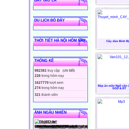
BÂY GIỜ LÀ
DU LỊCH ĐÓ ĐÂY
THỜI TIẾT HÀ NỘI HÔM NAY
Cây dừa Bình B
THỐNG KÊ
982381
truy cập (
chi tiết
)
226
trong hôm nay
1627770
lượt xem
Đáp án môn Ngữ văn 
274
trong hôm nay
SGD & ĐT
321
thành viên
ẢNH NGẪU NHIÊN