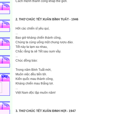
Cách mệnh thành công khắp thế giới.
2. THƠ CHÚC TẾT XUÂN BÍNH TUẤT - 1946
Hỡi các chiến sĩ yêu quí,
...
Bao giờ kháng chiến thành công,
Chúng ta cùng uống một chung rượu đào.
Tết này ta tạm xa nhau,
Chắc rằng ta sẽ Tết sau sum vầy.
...
Chúc đồng bào:
Trong nǎm Bính Tuất mới,
Muôn việc đều tiến tới.
M NAY
Kiến quốc mau thành công,
Kháng chiến mau thắng lợi.
...
Việt Nam độc lập muôn nǎm!
3. THƠ CHÚC TẾT XUÂN ĐINH HỢI - 1947