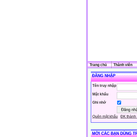
Trang chủ
Thành viên
ĐĂNG NHẬP
Tên truy nhập
Mật khẩu
Ghi nhớ
Quên mật khẩu
ĐK thành 
MỜI CÁC BẠN DÙNG T