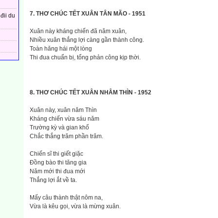
7. THƠ CHÚC TẾT XUÂN TÂN MÃO - 1951
đii du
Xuân này kháng chiến đã nǎm xuân,
Nhiều xuân thắng lợi càng gần thành công.
Toàn hǎng hái một lòng
Thi đua chuẩn bị, tổng phản công kịp thời.
8. THƠ CHÚC TẾT XUÂN NHÂM THÌN - 1952
Xuân này, xuân nǎm Thìn
Kháng chiến vừa sáu nǎm
Trường kỳ và gian khổ
Chắc thắng trǎm phần trǎm.
Chiến sĩ thi giết giặc
Đồng bào thi tǎng gia
Nǎm mới thi đua mới
Thắng lợi ắt về ta.
Mấy câu thành thật nôm na,
Vừa là kêu gọi, vừa là mừng xuân.