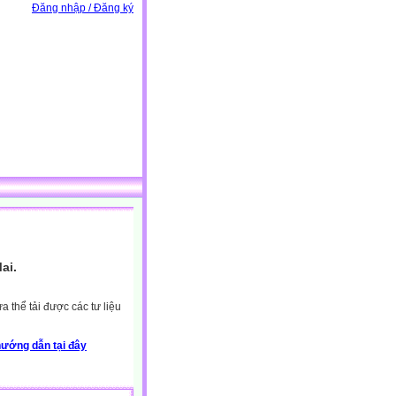
Đăng nhập / Đăng ký
ai.
 thể tải được các tư liệu
ướng dẫn tại đây