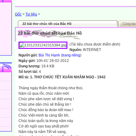
Gốc
>
Tư liệu
>
22 bài thơ chúc tết của Bác Hồ
Cùng tác
22 bài thơ chúc tết của Bác Hồ
(
Tài liệu chưa được thẩm định
)
Nguồn:
INTERNET
Người gửi:
Bùi Thị Hạnh
(
trang riêng
)
Ngày gửi:
10h:41' 28-02-2012
Dung lượng:
19.4 KB
Số lượt tải:
4
Mô tả:
1. THƠ CHÚC TẾT XUÂN NHÂM NGỌ - 1942
Tháng ngày thấm thoát chóng như thoi,
Nǎm cũ qua rồi, chúc nǎm mới:
Chúc phe xâm lược sẽ diệt vong !
Chúc phe dân chủ sẽ thắng lợi !
Chúc đồng bào ta đoàn kết mau !
Chúc Việt-minh ta càng tấn tới,
Chúc toàn quốc ta trong nǎm này
Cờ đỏ ngôi sao bay phất phới!
Nǎm này là nǎm Tết vẻ vang,