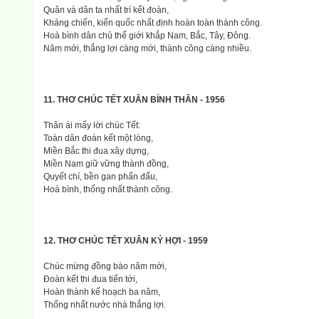
Quân và dân ta nhất trí kết đoàn,
Kháng chiến, kiến quốc nhất định hoàn toàn thành công.
Hoà bình dân chủ thế giới khắp Nam, Bắc, Tây, Đông.
Nǎm mới, thắng lợi càng mới, thành công càng nhiều.
11. THƠ CHÚC TẾT XUÂN BÍNH THÂN - 1956
Thân ái mấy lời chúc Tết:
Toàn dân đoàn kết một lòng,
Miền Bắc thi đua xây dựng,
Miền Nam giữ vững thành đồng,
Quyết chí, bền gan phấn đấu,
Hoà bình, thống nhất thành công.
12. THƠ CHÚC TẾT XUÂN KỶ HỢI - 1959
Chúc mừng đồng bào nǎm mới,
Đoàn kết thi đua tiến tới,
Hoàn thành kế hoạch ba nǎm,
Thống nhất nước nhà thắng lợi.