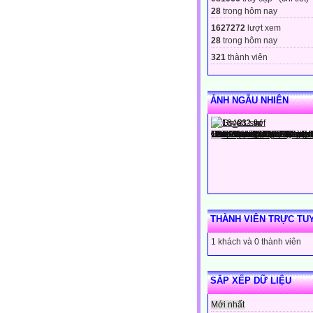
28
trong hôm nay
1627272
lượt xem
28
trong hôm nay
321
thành viên
ẢNH NGẪU NHIÊN
THÀNH VIÊN TRỰC TU
1 khách và 0 thành viên
SẮP XẾP DỮ LIỆU
Mới nhất