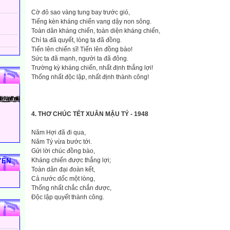
Cờ đỏ sao vàng tung bay trước gió,
Tiếng kèn kháng chiến vang dậy non sông.
Toàn dân kháng chiến, toàn diện kháng chiến,
Chí ta đã quyết, lòng ta đã đồng.
Tiến lên chiến sĩ! Tiến lên đồng bào!
Sức ta đã mạnh, người ta đã đông.
Trường kỳ kháng chiến, nhất định thắng lợi!
Thống nhất độc lập, nhất định thành công!
4. THƠ CHÚC TẾT XUÂN MẬU TÝ - 1948
Nǎm Hợi đã đi qua,
Nǎm Tý vừa bước tới.
Gửi lời chúc đồng bào,
Kháng chiến được thắng lợi;
YẾN
Toàn dân đại đoàn kết,
Cả nước dốc một lòng,
Thống nhất chắc chắn được,
Độc lập quyết thành công.