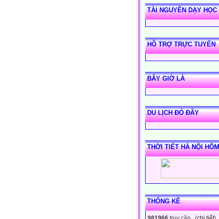
TÀI NGUYÊN DẠY HỌC
HỖ TRỢ TRỰC TUYẾN
BÂY GIỜ LÀ
DU LỊCH ĐÓ ĐÂY
THỜI TIẾT HÀ NỘI HÔ
THỐNG KÊ
981966
truy cập (
chi tiết
)