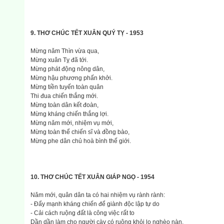
9. THƠ CHÚC TẾT XUÂN QUÝ TỴ - 1953
Mừng nǎm Thìn vừa qua,
Mừng xuân Tỵ đã tới.
Mừng phát động nông dân,
Mừng hậu phương phấn khởi.
Mừng tiền tuyến toàn quân
Thi đua chiến thắng mới.
Mừng toàn dân kết đoàn,
Mừng kháng chiến thắng lợi.
Mừng nǎm mới, nhiệm vụ mới,
Mừng toàn thể chiến sĩ và đồng bào,
Mừng phe dân chủ hoà bình thế giới.
10. THƠ CHÚC TẾT XUÂN GIÁP NGỌ - 1954
Nǎm mới, quân dân ta có hai nhiệm vụ rành rành:
- Đẩy mạnh kháng chiến để giành độc lập tự do
- Cải cách ruộng đất là công việc rất to
Dần dần làm cho người cày có ruộng khỏi lo nghèo nàn.