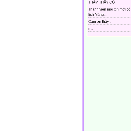
THĂM THẦY CÔ...
Thành viên mới xin mời cô 
lịch Măng...
Cám ơn thầy...
n...