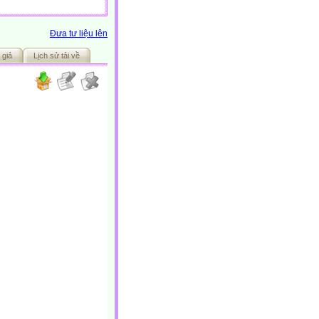
Đưa tư liệu lên
 giả
Lịch sử tải về