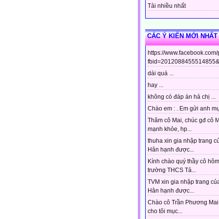
Tải nhiều nhất
CÁC Ý KIẾN MỚI NHẤT
https://www.facebook.com
fbid=2012088455514855&s
dài quá ...
hay ...
không có đáp án hả chị ...
Chào em : . Em gửi anh mục
Thăm cô Mai, chúc gđ cô 
mạnh khỏe, hp...
thuha xin gia nhập trang c
Hân hạnh được...
Kính chào quý thầy cô hô
trường THCS Tả...
TVM xin gia nhập trang của
Hân hạnh được...
Chào cô Trần Phương Mai 
cho tôi mục...