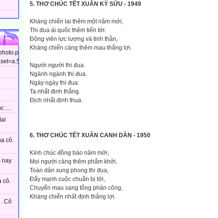
5. THƠ CHÚC TẾT XUÂN KỶ SỬU - 1949
Kháng chiến lại thêm một nǎm mới,
Thi đua ái quốc thêm tiến tới.
Động viên lực lượng và tinh thần,
Kháng chiến càng thêm mau thắng lợi.
/photo.php?
et=a.544799448910437&type=3&theater...
Người người thi đua.
Ngành ngành thi đua.
Ngày ngày thi đua.
Ta nhất định thắng.
Địch nhất định thua.
 :...
Mai
6. THƠ CHÚC TẾT XUÂN CANH DẦN - 1950
ủa cô.
Kính chúc đồng bào nǎm mới,
m nay
Mọi người càng thêm phấm khởi,
Toàn dân xung phong thi đua,
Đẩy mạnh cuộc chuẩn bị tới,
 cô.
Chuyển mau sang tổng phản công,
Kháng chiến nhất định thắng lợi.
. Cô