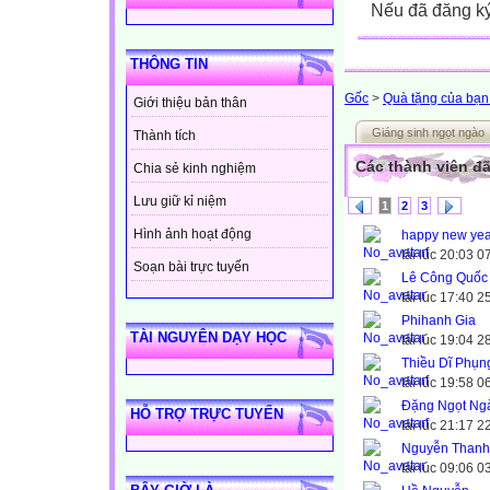
Nếu đã đăng ký 
THÔNG TIN
Gốc
>
Quà tặng của bạn 
Giới thiệu bản thân
Giáng sinh ngọt ngào
Thành tích
Các thành viên đã
Chia sẻ kinh nghiệm
Lưu giữ kỉ niệm
1
2
3
Hình ảnh hoạt động
happy new yea
tải lúc 20:03 
Soạn bài trực tuyến
Lê Công Quốc
tải lúc 17:40 
Phihanh Gia
TÀI NGUYÊN DẠY HỌC
tải lúc 19:04 
Thiều Dĩ Phụn
tải lúc 19:58 
Đặng Ngọt Ng
HỖ TRỢ TRỰC TUYẾN
tải lúc 21:17 
Nguyễn Thanh
tải lúc 09:06 