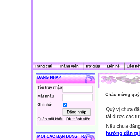
Trang chủ
Thành viên
Trợ giúp
Liên hệ
Liên kế
ĐĂNG NHẬP
Tên truy nhập
Chào mừng quý 
Mật khẩu
Ghi nhớ
Quý vị chưa đă
tải được các tư
Quên mật khẩu
ĐK thành viên
Nếu chưa đăng
hướng dẫn tại
MỜI CÁC BẠN DÙNG TRÀ