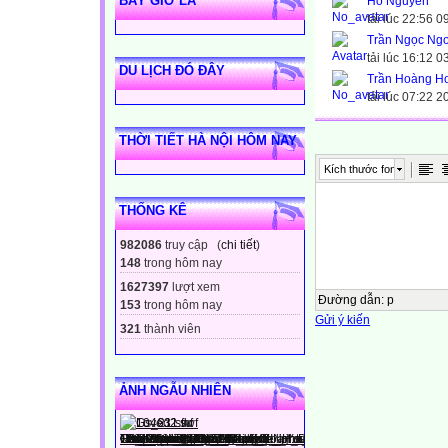
BÂY GIỜ LÀ
Hồ Nguyễn
tải lúc 22:56 
Trần Ngọc Ng
tải lúc 16:12 
DU LỊCH ĐÓ ĐÂY
Trần Hoàng H
tải lúc 07:22 
THỜI TIẾT HÀ NỘI HÔM NAY
Kích thước font
THỐNG KÊ
982086
truy cập (
chi tiết
)
148
trong hôm nay
1627397
lượt xem
Đường dẫn
:
p
153
trong hôm nay
Gửi ý kiến
321
thành viên
ẢNH NGẪU NHIÊN