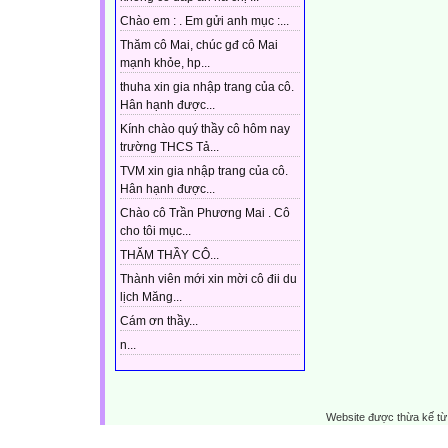
Chào em : . Em gửi anh mục :...
Thăm cô Mai, chúc gđ cô Mai
mạnh khỏe, hp...
thuha xin gia nhập trang của cô.
Hân hạnh được...
Kính chào quý thầy cô hôm nay
trường THCS Tả...
TVM xin gia nhập trang của cô.
Hân hạnh được...
Chào cô Trần Phương Mai . Cô
cho tôi mục...
THĂM THẦY CÔ...
Thành viên mới xin mời cô đii du
lịch Măng...
Cám ơn thầy...
n...
Website được thừa kế t