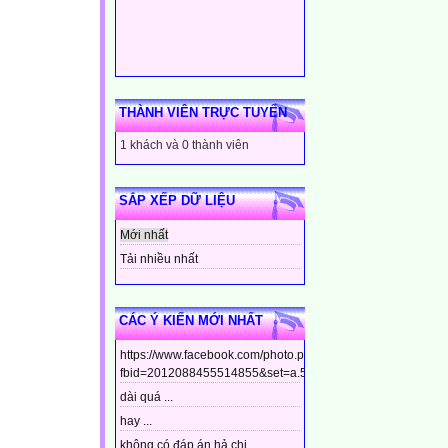
THÀNH VIÊN TRỰC TUYẾN
1 khách và 0 thành viên
SẮP XẾP DỮ LIỆU
Mới nhất
Tải nhiều nhất
CÁC Ý KIẾN MỚI NHẤT
https://www.facebook.com/photo.php?
fbid=2012088455514855&set=a.544799448910437&type=3&t
dài quá ...
hay ...
không có đáp án hả chị ...