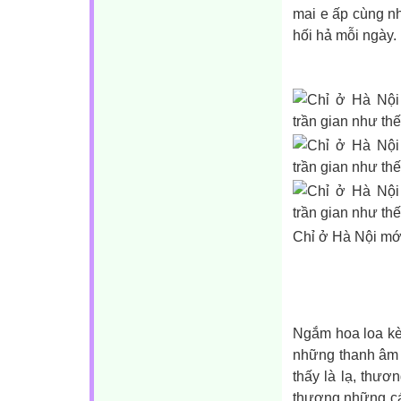
mai e ấp cùng n
hối hả mỗi ngày.
Chỉ ở Hà Nội mớ
Ngắm hoa loa kèn
những thanh âm 
thấy là lạ, thươ
thương những cán