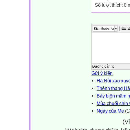
Số lượt thích: 0
Kích thước font
Đường dẫn
:
p
Gửi ý kiến
Hà Nội xao xuy
Thênh thang Hà 
Bày biện mâm n
Mùa chuối chín
Ngày của Mẹ
(1
(V