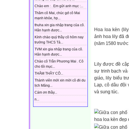
Chào em : . Em gửi anh mục :...
Thăm cô Mai, chúc gđ cô Mai
mạnh khỏe, hp...
thuha xin gia nhập trang của cô.
Hoa loa kèn (lil
Hân hạnh được...
ảnh hoa lily đã 
Kính chào quý thầy cô hôm nay
trường THCS Tả...
(năm 1580 trước
TVM xin gia nhập trang của cô.
Hân hạnh được...
Chào cô Trần Phương Mai . Cô
Lily được đề cậ
cho tôi mục...
sự trinh bạch và
THĂM THẦY CÔ...
giáo, lily biểu
Thành viên mới xin mời cô đii du
Lạp, cô dâu đội
lịch Măng...
và sung túc.
Cám ơn thầy...
n...