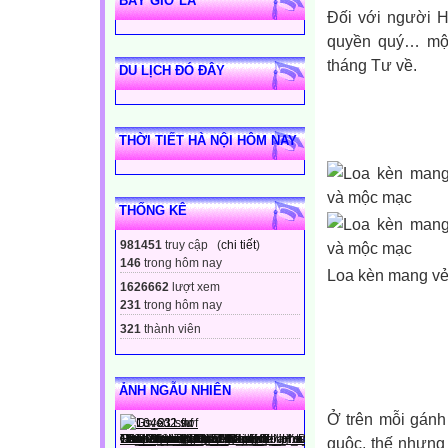
BÂY GIỜ LÀ
Đối với người H
quyền quý… một
tháng Tư về.
DU LỊCH ĐÓ ĐÂY
THỜI TIẾT HÀ NỘI HÔM NAY
THỐNG KÊ
981451
truy cập (
chi tiết
)
146
trong hôm nay
Loa kèn mang vẻ
1626662
lượt xem
231
trong hôm nay
321
thành viên
ẢNH NGẪU NHIÊN
Ở trên mỗi gánh
guộc, thế nhưng