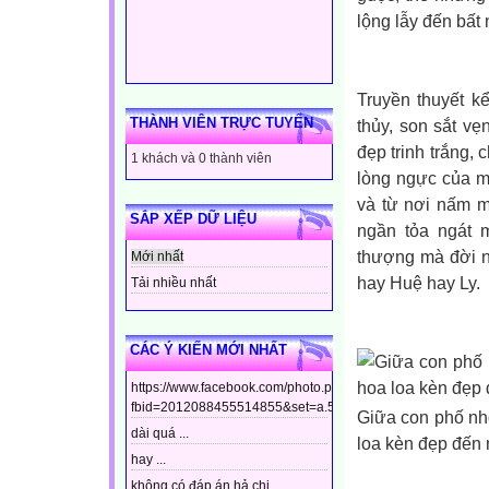
lộng lẫy đến bất
Truyền thuyết k
THÀNH VIÊN TRỰC TUYẾN
thủy, son sắt vẹ
đẹp trinh trắng, 
1 khách và 0 thành viên
lòng ngực của m
và từ nơi nấm mộ
SẮP XẾP DỮ LIỆU
ngần tỏa ngát 
thượng mà đời n
Mới nhất
hay Huệ hay Ly.
Tải nhiều nhất
CÁC Ý KIẾN MỚI NHẤT
https://www.facebook.com/photo.php?
fbid=2012088455514855&set=a.544799448910437&type=3&t
Giữa con phố nhộ
dài quá ...
loa kèn đẹp đến 
hay ...
không có đáp án hả chị ...