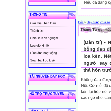
Nếu đã đăng ký 
THÔNG TIN
Gốc
>
Hãy cùng chia sẻ
Giới thiệu bản thân
Tháng Tư gọi mùa
Thành tích
Chia sẻ kinh nghiệm
(Dân trí) -
Lưu giữ kỉ niệm
bỗng đẹp dị
Hình ảnh hoạt động
loa kèn. Né
Soạn bài trực tuyến
người say 
thả hồn trư
TÀI NGUYÊN DẠY HỌC
Không đâu được 
Nội. Cứ mỗi độ 
kèn lại tiếp nối
HỖ TRỢ TRỰC TUYẾN
các ngõ nhỏ, că