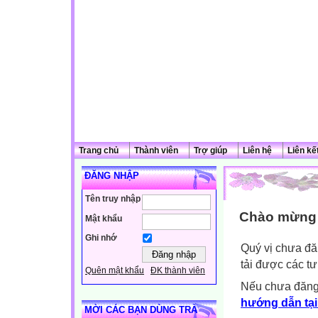
Trang chủ
Thành viên
Trợ giúp
Liên hệ
Liên kế
ĐĂNG NHẬP
Tên truy nhập
Chào mừng q
Mật khẩu
Ghi nhớ
Quý vị chưa đă
tải được các tư
Quên mật khẩu
ĐK thành viên
Nếu chưa đăng
hướng dẫn tại
MỜI CÁC BẠN DÙNG TRÀ