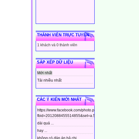
THÀNH VIÊN TRỰC TUYẾN
1 khách và 0 thành viên
SẮP XẾP DỮ LIỆU
Mới nhất
Tải nhiều nhất
CÁC Ý KIẾN MỚI NHẤT
https://www.facebook.com/photo.php?
fbid=2012088455514855&set=a.544799448910437&type=3&t
dài quá ...
hay ...
không có đáp án hả chị ...