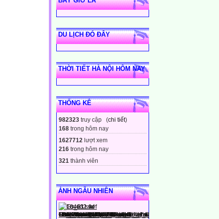
BÂY GIỜ LÀ
DU LỊCH ĐÓ ĐÂY
THỜI TIẾT HÀ NỘI HÔM NAY
THỐNG KÊ
982323
truy cập (
chi tiết
)
168
trong hôm nay
1627712
lượt xem
216
trong hôm nay
321
thành viên
ẢNH NGẪU NHIÊN