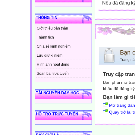
Nếu đã đăng ký 
THÔNG TIN
Giới thiệu bản thân
Thành tích
Chia sẻ kinh nghiệm
Bạn 
Lưu giữ kỉ niệm
Trang nà
Hình ảnh hoạt động
Truy cập tra
Soạn bài trực tuyến
Bạn phải mở tra
khẩu đã đăng ký 
TÀI NGUYÊN DẠY HỌC
Bạn làm gì ti
Mở trang đă
Quay trở lại 
HỖ TRỢ TRỰC TUYẾN