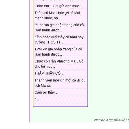
Chào em : . Em gửi anh mục :...
Thăm cô Mai, chúc gđ cô Mai
mạnh khỏe, hp...
thuha xin gia nhập trang của cô.
Hân hạnh được...
Kính chào quý thầy cô hôm nay
trường THCS Tả...
TVM xin gia nhập trang của cô.
Hân hạnh được...
Chào cô Trần Phương Mai . Cô
cho tôi mục...
THĂM THẦY CÔ...
Thành viên mới xin mời cô đii du
lịch Măng...
Cám ơn thầy...
n...
Website được thừa kế t