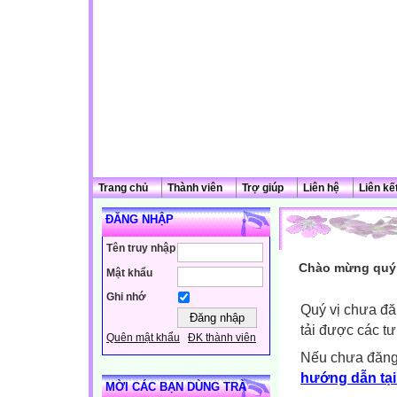
Trang chủ
Thành viên
Trợ giúp
Liên hệ
Liên kế
ĐĂNG NHẬP
Tên truy nhập
Chào mừng quý 
Mật khẩu
Ghi nhớ
Quý vị chưa đă
tải được các tư
Quên mật khẩu
ĐK thành viên
Nếu chưa đăng
hướng dẫn tại
MỜI CÁC BẠN DÙNG TRÀ