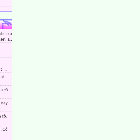
/photo.php?
et=a.544799448910437&type=3&theater...
 :...
Mai
ủa cô.
m nay
 cô.
. Cô