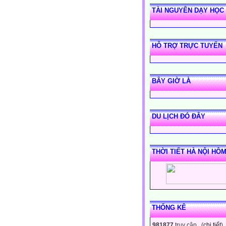
TÀI NGUYÊN DẠY HỌC
HỖ TRỢ TRỰC TUYẾN
BÂY GIỜ LÀ
DU LỊCH ĐÓ ĐÂY
THỜI TIẾT HÀ NỘI HÔ
THỐNG KÊ
981877
truy cập (
chi tiết
)