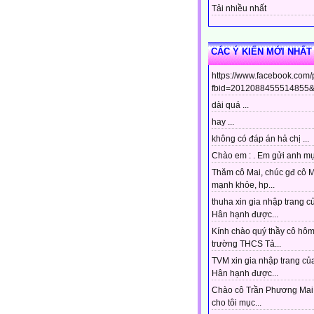
Tải nhiều nhất
CÁC Ý KIẾN MỚI NHẤT
https://www.facebook.com
fbid=2012088455514855&s
dài quá ...
hay ...
không có đáp án hả chị ...
Chào em : . Em gửi anh mục
Thăm cô Mai, chúc gđ cô 
mạnh khỏe, hp...
thuha xin gia nhập trang c
Hân hạnh được...
Kính chào quý thầy cô hô
trường THCS Tả...
TVM xin gia nhập trang của
Hân hạnh được...
Chào cô Trần Phương Mai 
cho tôi mục...