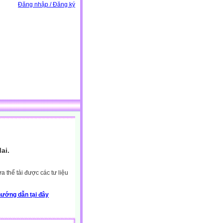
Đăng nhập / Đăng ký
ai.
 thể tải được các tư liệu
ướng dẫn tại đây