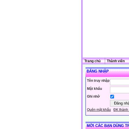
Trang chủ
Thành viên
ĐĂNG NHẬP
Tên truy nhập
Mật khẩu
Ghi nhớ
Quên mật khẩu
ĐK thành 
MỜI CÁC BẠN DÙNG T