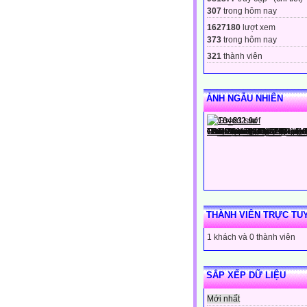
307
trong hôm nay
1627180
lượt xem
373
trong hôm nay
321
thành viên
ẢNH NGẪU NHIÊN
THÀNH VIÊN TRỰC TU
1 khách và 0 thành viên
SẮP XẾP DỮ LIỆU
Mới nhất