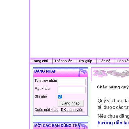
Trang chủ
Thành viên
Trợ giúp
Liên hệ
Liên kế
ĐĂNG NHẬP
Tên truy nhập
Chào mừng quý 
Mật khẩu
Ghi nhớ
Quý vị chưa đă
tải được các tư
Quên mật khẩu
ĐK thành viên
Nếu chưa đăng
hướng dẫn tại
MỜI CÁC BẠN DÙNG TRÀ