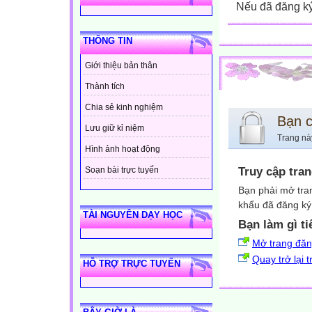
Nếu đã đăng ký 
THÔNG TIN
Giới thiệu bản thân
Thành tích
Chia sẻ kinh nghiệm
Bạn 
Lưu giữ kỉ niệm
Trang nà
Hình ảnh hoạt động
Truy cập tra
Soạn bài trực tuyến
Bạn phải mở tra
khẩu đã đăng ký 
TÀI NGUYÊN DẠY HỌC
Bạn làm gì ti
Mở trang đă
Quay trở lại 
HỖ TRỢ TRỰC TUYẾN