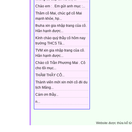
Chào em : . Em gửi anh mục :...
Thăm cô Mai, chúc gđ cô Mai
mạnh khỏe, hp...
thuha xin gia nhập trang của cô.
Hân hạnh được...
Kính chào quý thầy cô hôm nay
trường THCS Tả...
TVM xin gia nhập trang của cô.
Hân hạnh được...
Chào cô Trần Phương Mai . Cô
cho tôi mục...
THĂM THẦY CÔ...
Thành viên mới xin mời cô đii du
lịch Măng...
Cám ơn thầy...
n...
Website được thừa kế t