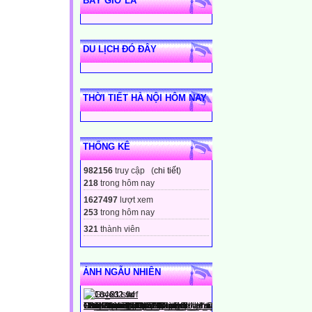
BÂY GIỜ LÀ
DU LỊCH ĐÓ ĐÂY
THỜI TIẾT HÀ NỘI HÔM NAY
THỐNG KÊ
982156
truy cập (
chi tiết
)
218
trong hôm nay
1627497
lượt xem
253
trong hôm nay
321
thành viên
ẢNH NGẪU NHIÊN