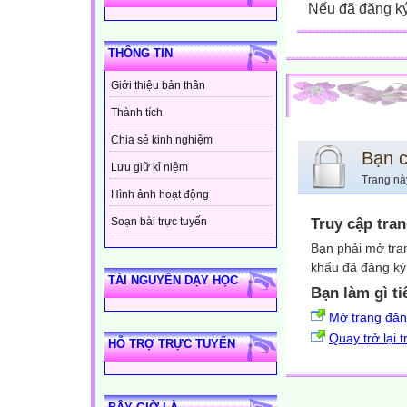
Nếu đã đăng ký 
THÔNG TIN
Giới thiệu bản thân
Thành tích
Chia sẻ kinh nghiệm
Bạn 
Lưu giữ kỉ niệm
Trang nà
Hình ảnh hoạt động
Truy cập tra
Soạn bài trực tuyến
Bạn phải mở tra
khẩu đã đăng ký 
TÀI NGUYÊN DẠY HỌC
Bạn làm gì ti
Mở trang đă
Quay trở lại 
HỖ TRỢ TRỰC TUYẾN