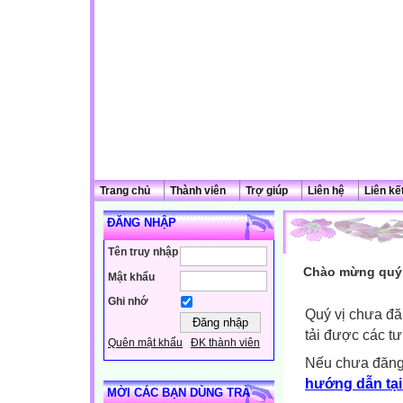
Trang chủ
Thành viên
Trợ giúp
Liên hệ
Liên kế
ĐĂNG NHẬP
Tên truy nhập
Chào mừng quý 
Mật khẩu
Ghi nhớ
Quý vị chưa đă
tải được các tư
Quên mật khẩu
ĐK thành viên
Nếu chưa đăng
hướng dẫn tại
MỜI CÁC BẠN DÙNG TRÀ