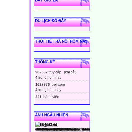
BÂY GIỜ LÀ
DU LỊCH ĐÓ ĐÂY
THỜI TIẾT HÀ NỘI HÔM NAY
THỐNG KÊ
982387
truy cập (
chi tiết
)
4
trong hôm nay
1627776
lượt xem
4
trong hôm nay
321
thành viên
ẢNH NGẪU NHIÊN