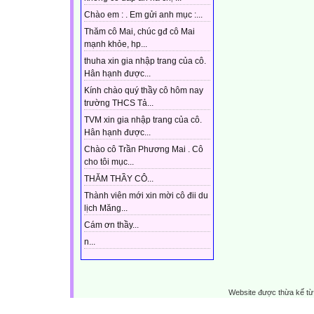
Chào em : . Em gửi anh mục :...
Thăm cô Mai, chúc gđ cô Mai
mạnh khỏe, hp...
thuha xin gia nhập trang của cô.
Hân hạnh được...
Kính chào quý thầy cô hôm nay
trường THCS Tả...
TVM xin gia nhập trang của cô.
Hân hạnh được...
Chào cô Trần Phương Mai . Cô
cho tôi mục...
THĂM THẦY CÔ...
Thành viên mới xin mời cô đii du
lịch Măng...
Cám ơn thầy...
n...
Website được thừa kế t