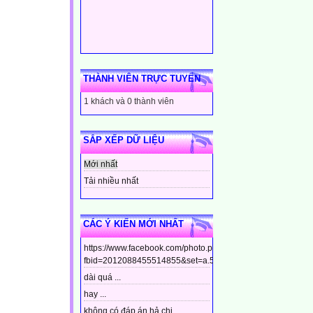
THÀNH VIÊN TRỰC TUYẾN
1 khách và 0 thành viên
SẮP XẾP DỮ LIỆU
Mới nhất
Tải nhiều nhất
CÁC Ý KIẾN MỚI NHẤT
https://www.facebook.com/photo.php?
fbid=2012088455514855&set=a.544799448910437&type=3&t
dài quá ...
hay ...
không có đáp án hả chị ...