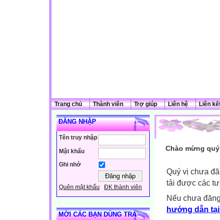
Trang chủ
Thành viên
Trợ giúp
Liên hệ
Liên kế
ĐĂNG NHẬP
Tên truy nhập
Chào mừng quý 
Mật khẩu
Ghi nhớ
Quý vị chưa đă
tải được các tư
Quên mật khẩu
ĐK thành viên
Nếu chưa đăng
hướng dẫn tại
MỜI CÁC BẠN DÙNG TRÀ