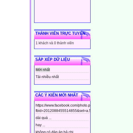
THÀNH VIÊN TRỰC TUYẾN
1 khách và 0 thành viên
SẮP XẾP DỮ LIỆU
Mới nhất
Tải nhiều nhất
CÁC Ý KIẾN MỚI NHẤT
https://www.facebook.com/photo.php?
fbid=2012088455514855&set=a.544799448910437&type=3&t
dài quá ...
hay ...
không có đáp án hả chị ...