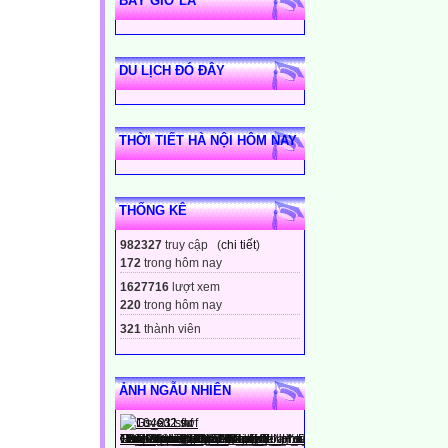
BÂY GIỜ LÀ
DU LỊCH ĐÓ ĐÂY
THỜI TIẾT HÀ NỘI HÔM NAY
THỐNG KÊ
982327
truy cập (
chi tiết
)
172
trong hôm nay
1627716
lượt xem
220
trong hôm nay
321
thành viên
ẢNH NGẪU NHIÊN