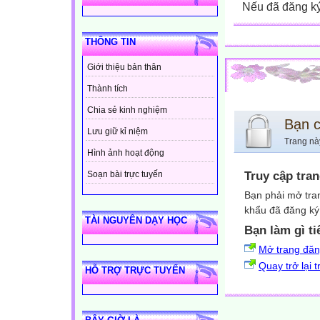
Nếu đã đăng ký 
THÔNG TIN
Giới thiệu bản thân
Thành tích
Chia sẻ kinh nghiệm
Bạn 
Lưu giữ kỉ niệm
Trang nà
Hình ảnh hoạt động
Truy cập tra
Soạn bài trực tuyến
Bạn phải mở tra
khẩu đã đăng ký 
TÀI NGUYÊN DẠY HỌC
Bạn làm gì ti
Mở trang đă
Quay trở lại 
HỖ TRỢ TRỰC TUYẾN