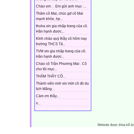
Chào em : . Em gửi anh mục :...
Thăm cô Mai, chúc gđ cô Mai
mạnh khỏe, hp...
thuha xin gia nhập trang của cô.
Hân hạnh được...
Kính chào quý thầy cô hôm nay
trường THCS Tả...
TVM xin gia nhập trang của cô.
Hân hạnh được...
Chào cô Trần Phương Mai . Cô
cho tôi mục...
THĂM THẦY CÔ...
Thành viên mới xin mời cô đii du
lịch Măng...
Cám ơn thầy...
n...
Website được thừa kế t