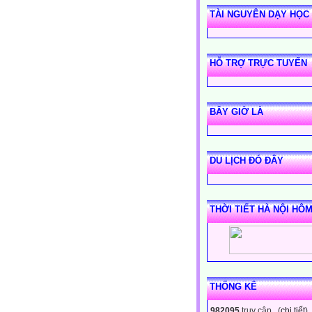
TÀI NGUYÊN DẠY HỌC
HỖ TRỢ TRỰC TUYẾN
BÂY GIỜ LÀ
DU LỊCH ĐÓ ĐÂY
THỜI TIẾT HÀ NỘI HÔ
THỐNG KÊ
982095
truy cập (
chi tiết
)