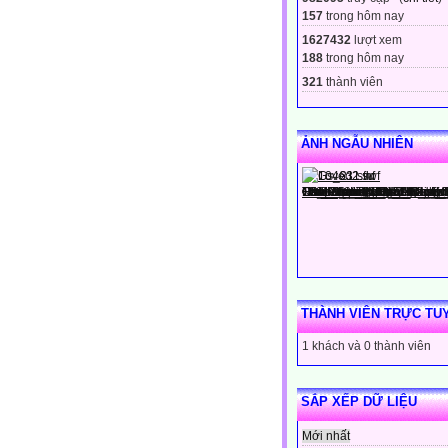
157
trong hôm nay
1627432
lượt xem
188
trong hôm nay
321
thành viên
ẢNH NGẪU NHIÊN
THÀNH VIÊN TRỰC TU
1 khách và 0 thành viên
SẮP XẾP DỮ LIỆU
Mới nhất