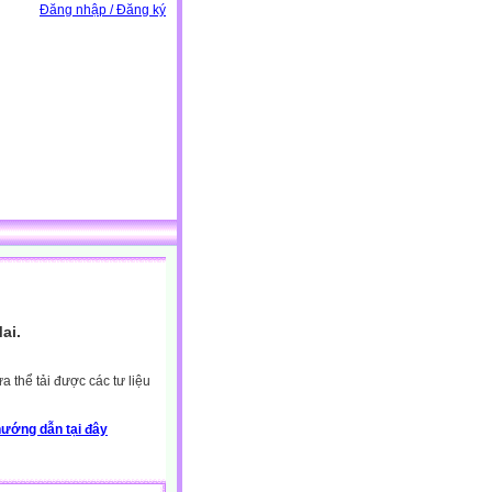
Đăng nhập / Đăng ký
ai.
 thể tải được các tư liệu
ướng dẫn tại đây