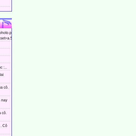
/photo.php?
et=a.544799448910437&type=3&theater...
 :...
Mai
ủa cô.
m nay
 cô.
. Cô