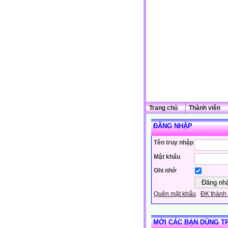
Trang chủ
Thành viên
ĐĂNG NHẬP
Tên truy nhập
Mật khẩu
Ghi nhớ
Quên mật khẩu
ĐK thành 
MỜI CÁC BẠN DÙNG T