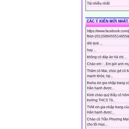
Tải nhiều nhất
CÁC Ý KIẾN MỚI NHẤT
https://www.facebook.com
fbid=2012088455514855&s
dài quá ...
hay ...
không có đáp án hả chị ...
Chào em : . Em gửi anh mục
Thăm cô Mai, chúc gđ cô 
mạnh khỏe, hp...
thuha xin gia nhập trang c
Hân hạnh được...
Kính chào quý thầy cô hô
trường THCS Tả...
TVM xin gia nhập trang của
Hân hạnh được...
Chào cô Trần Phương Mai 
cho tôi mục...