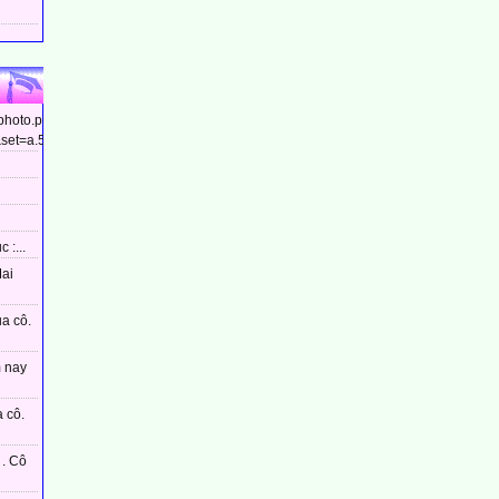
/photo.php?
et=a.544799448910437&type=3&theater...
 :...
Mai
ủa cô.
m nay
 cô.
. Cô