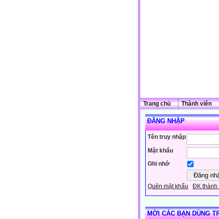
Trang chủ
Thành viên
ĐĂNG NHẬP
Tên truy nhập
Mật khẩu
Ghi nhớ
Quên mật khẩu
ĐK thành 
MỜI CÁC BẠN DÙNG T