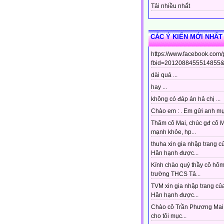
Tải nhiều nhất
CÁC Ý KIẾN MỚI NHẤT
https://www.facebook.com
fbid=2012088455514855&s
dài quá ...
hay ...
không có đáp án hả chị ...
Chào em : . Em gửi anh mục
Thăm cô Mai, chúc gđ cô 
mạnh khỏe, hp...
thuha xin gia nhập trang c
Hân hạnh được...
Kính chào quý thầy cô hô
trường THCS Tả...
TVM xin gia nhập trang của
Hân hạnh được...
Chào cô Trần Phương Mai 
cho tôi mục...