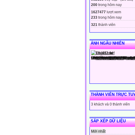
200
trong hôm nay
1627477
lượt xem
233
trong hôm nay
321
thành viên
ẢNH NGẪU NHIÊN
THÀNH VIÊN TRỰC TU
3 khách và 0 thành viên
SẮP XẾP DỮ LIỆU
Mới nhất