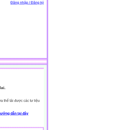
Đăng nhập / Đăng ký
ai.
 thể tải được các tư liệu
ướng dẫn tại đây