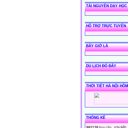
TÀI NGUYÊN DẠY HỌC
HỖ TRỢ TRỰC TUYẾN
BÂY GIỜ LÀ
DU LỊCH ĐÓ ĐÂY
THỜI TIẾT HÀ NỘI HÔ
THỐNG KÊ
982138
truy cập (
chi tiết
)