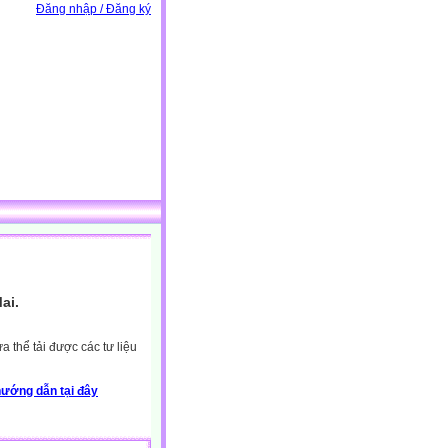
Đăng nhập / Đăng ký
ai.
 thể tải được các tư liệu
ướng dẫn tại đây