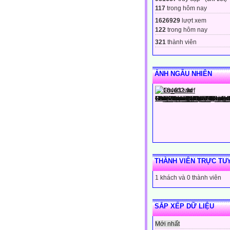
117
trong hôm nay
1626929
lượt xem
122
trong hôm nay
321
thành viên
ẢNH NGẪU NHIÊN
THÀNH VIÊN TRỰC TU
1 khách và 0 thành viên
SẮP XẾP DỮ LIỆU
Mới nhất