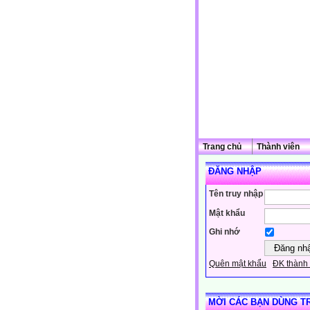
Trang chủ
Thành viên
ĐĂNG NHẬP
Tên truy nhập
Mật khẩu
Ghi nhớ
Quên mật khẩu
ĐK thành 
MỜI CÁC BẠN DÙNG T