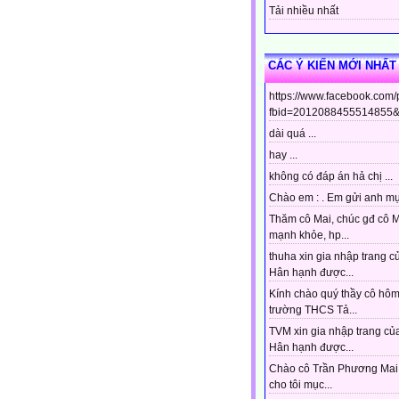
Tải nhiều nhất
CÁC Ý KIẾN MỚI NHẤT
https://www.facebook.com
fbid=2012088455514855&s
dài quá ...
hay ...
không có đáp án hả chị ...
Chào em : . Em gửi anh mục
Thăm cô Mai, chúc gđ cô 
mạnh khỏe, hp...
thuha xin gia nhập trang c
Hân hạnh được...
Kính chào quý thầy cô hô
trường THCS Tả...
TVM xin gia nhập trang của
Hân hạnh được...
Chào cô Trần Phương Mai 
cho tôi mục...