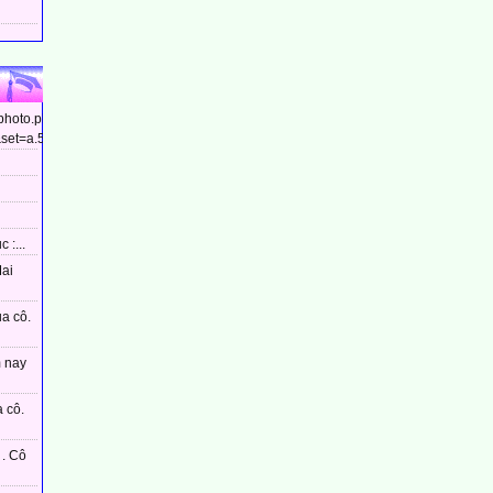
/photo.php?
et=a.544799448910437&type=3&theater...
 :...
Mai
ủa cô.
m nay
 cô.
. Cô