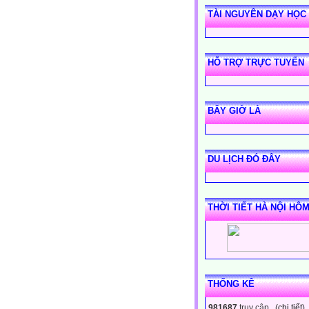
TÀI NGUYÊN DẠY HỌC
HỖ TRỢ TRỰC TUYẾN
BÂY GIỜ LÀ
DU LỊCH ĐÓ ĐÂY
THỜI TIẾT HÀ NỘI HÔ
THỐNG KÊ
981687
truy cập (
chi tiết
)