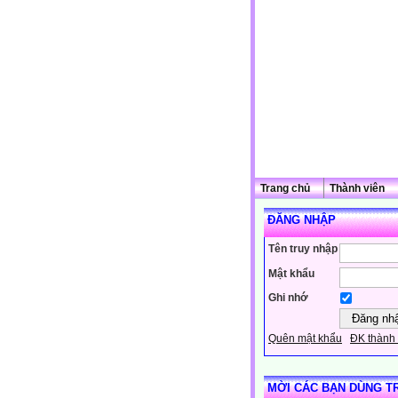
Trang chủ
Thành viên
ĐĂNG NHẬP
Tên truy nhập
Mật khẩu
Ghi nhớ
Quên mật khẩu
ĐK thành 
MỜI CÁC BẠN DÙNG T