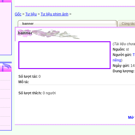
Gốc
>
Tư liệu
>
Tư liệu phim ảnh
>
banner
Cùng tác
banner
(
Tài liệu chư
Nguồn:
st
Người gửi:
T
riêng
)
Ngày gửi:
14
Dung lượng
Số lượt tải:
0
Mô tả:
Số lượt thích:
0 người
Mở 