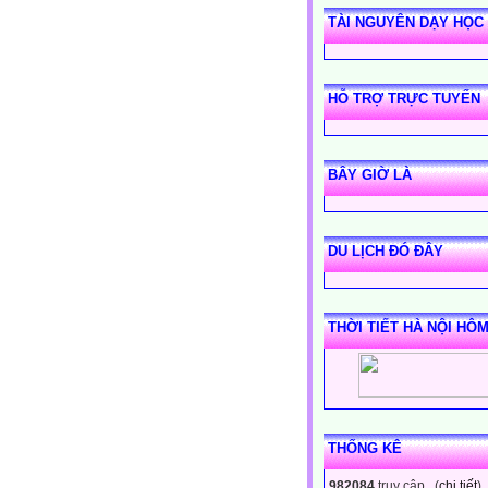
TÀI NGUYÊN DẠY HỌC
HỖ TRỢ TRỰC TUYẾN
BÂY GIỜ LÀ
DU LỊCH ĐÓ ĐÂY
THỜI TIẾT HÀ NỘI HÔ
THỐNG KÊ
982084
truy cập (
chi tiết
)