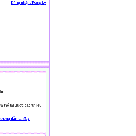
Đăng nhập / Đăng ký
ai.
 thể tải được các tư liệu
ướng dẫn tại đây