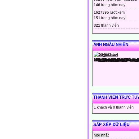
146
trong hôm nay
1627395
lượt xem
151
trong hôm nay
321
thành viên
ẢNH NGẪU NHIÊN
THÀNH VIÊN TRỰC TU
1 khách và 0 thành viên
SẮP XẾP DỮ LIỆU
Mới nhất