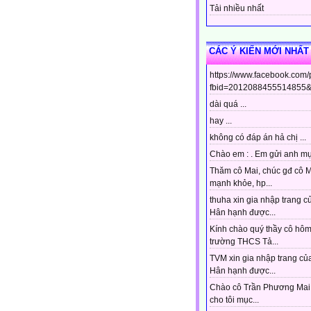
Tải nhiều nhất
CÁC Ý KIẾN MỚI NHẤT
https://www.facebook.com
fbid=2012088455514855&s
dài quá ...
hay ...
không có đáp án hả chị ...
Chào em : . Em gửi anh mục
Thăm cô Mai, chúc gđ cô 
mạnh khỏe, hp...
thuha xin gia nhập trang c
Hân hạnh được...
Kính chào quý thầy cô hô
trường THCS Tả...
TVM xin gia nhập trang của
Hân hạnh được...
Chào cô Trần Phương Mai 
cho tôi mục...