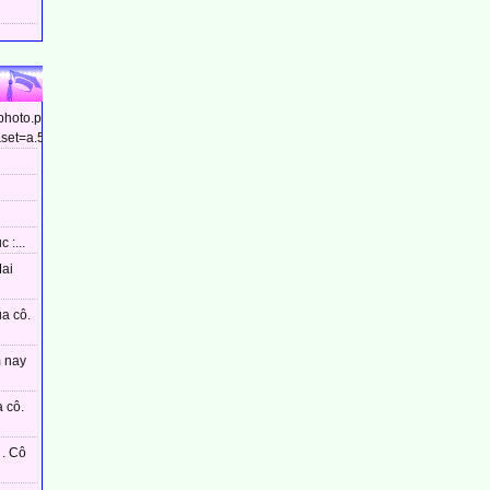
/photo.php?
et=a.544799448910437&type=3&theater...
 :...
Mai
ủa cô.
m nay
 cô.
. Cô