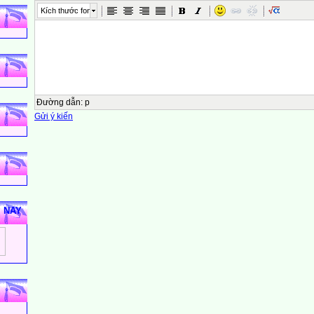
Kích thước font
Đường dẫn
:
p
Gửi ý kiến
M NAY