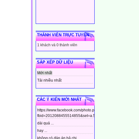
THÀNH VIÊN TRỰC TUYẾN
1 khách và 0 thành viên
SẮP XẾP DỮ LIỆU
Mới nhất
Tải nhiều nhất
CÁC Ý KIẾN MỚI NHẤT
https://www.facebook.com/photo.php?
fbid=2012088455514855&set=a.544799448910437&type=3&t
dài quá ...
hay ...
không có đáp án hả chị ...