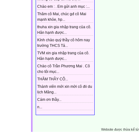
Chào em : . Em gửi anh mục :...
Thăm cô Mai, chúc gđ cô Mai
mạnh khỏe, hp...
thuha xin gia nhập trang của cô.
Hân hạnh được...
Kính chào quý thầy cô hôm nay
trường THCS Tả...
TVM xin gia nhập trang của cô.
Hân hạnh được...
Chào cô Trần Phương Mai . Cô
cho tôi mục...
THĂM THẦY CÔ...
Thành viên mới xin mời cô đii du
lịch Măng...
Cám ơn thầy...
n...
Website được thừa kế t