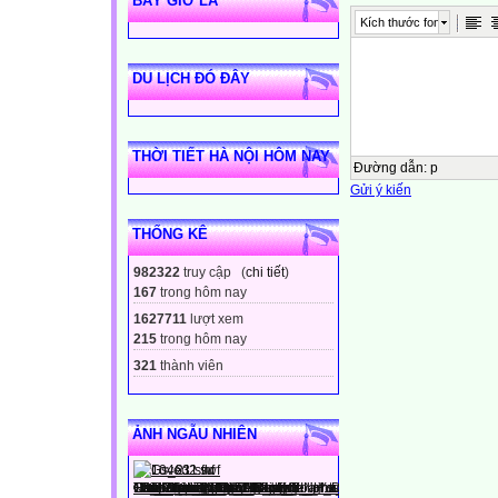
BÂY GIỜ LÀ
Kích thước font
DU LỊCH ĐÓ ĐÂY
THỜI TIẾT HÀ NỘI HÔM NAY
Đường dẫn
:
p
Gửi ý kiến
THỐNG KÊ
982322
truy cập (
chi tiết
)
167
trong hôm nay
1627711
lượt xem
215
trong hôm nay
321
thành viên
ẢNH NGẪU NHIÊN