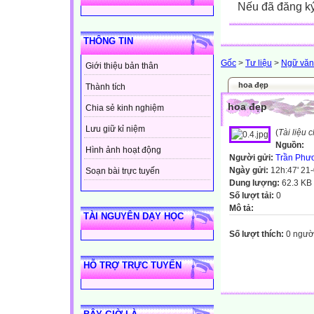
Nếu đã đăng ký 
THÔNG TIN
Gốc
>
Tư liệu
>
Ngữ văn
Giới thiệu bản thân
hoa đẹp
Thành tích
hoa đẹp
Chia sẻ kinh nghiệm
Lưu giữ kỉ niệm
(
Tài liệu
Nguồn:
Hình ảnh hoạt động
Người gửi:
Trần Phư
Ngày gửi:
12h:47' 21
Soạn bài trực tuyến
Dung lượng:
62.3 KB
Số lượt tải:
0
Mô tả:
TÀI NGUYÊN DẠY HỌC
Số lượt thích:
0 ngườ
HỖ TRỢ TRỰC TUYẾN