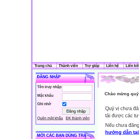
Trang chủ
Thành viên
Trợ giúp
Liên hệ
Liên kế
ĐĂNG NHẬP
Tên truy nhập
Chào mừng quý 
Mật khẩu
Ghi nhớ
Quý vị chưa đă
tải được các tư
Quên mật khẩu
ĐK thành viên
Nếu chưa đăng
hướng dẫn tại
MỜI CÁC BẠN DÙNG TRÀ