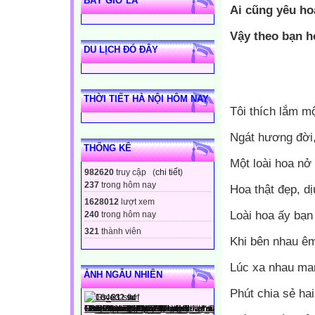
BÂY GIỜ LÀ
Ai cũng yêu ho
Vậy theo bạn h
DU LỊCH ĐÓ ĐÂY
THỜI TIẾT HÀ NỘI HÔM NAY
Tôi thích lắm mộ
Ngát hương đời,
THỐNG KÊ
Một loài hoa nở
982620
truy cập (
chi tiết
)
237
trong hôm nay
Hoa thật đẹp, d
1628012
lượt xem
Loài hoa ấy bạn 
240
trong hôm nay
321
thành viên
Khi bên nhau ê
Lúc xa nhau ma
ẢNH NGẪU NHIÊN
Phút chia sẻ ha