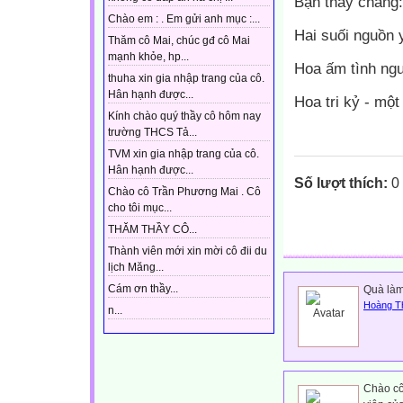
Bạn thấy chăng
Chào em : . Em gửi anh mục :...
Hai suối nguồn 
Thăm cô Mai, chúc gđ cô Mai
mạnh khỏe, hp...
Hoa ấm tình ngư
thuha xin gia nhập trang của cô.
Hân hạnh được...
Hoa tri kỷ - một 
Kính chào quý thầy cô hôm nay
trường THCS Tả...
TVM xin gia nhập trang của cô.
Hân hạnh được...
Số lượt thích:
0
Chào cô Trần Phương Mai . Cô
cho tôi mục...
THĂM THẦY CÔ...
Thành viên mới xin mời cô đii du
lịch Măng...
Cám ơn thầy...
Quà làm
Hoàng T
n...
Chào cô