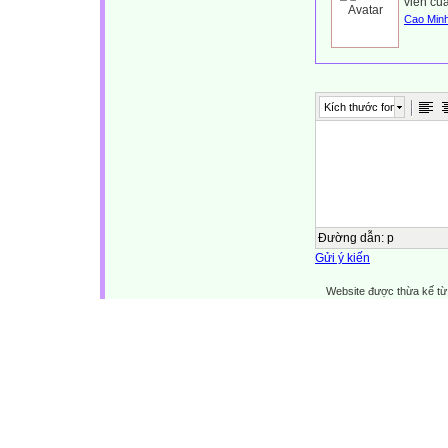
viên củ
Cao Min
Kích thước font
Đường dẫn
:
p
Gửi ý kiến
Website được thừa kế t