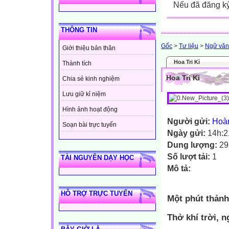
Nếu đã đăng ký 
THÔNG TIN
Gốc
>
Tư liệu
>
Ngữ văn
Giới thiệu bản thân
Hoa Tri Kỉ
Thành tích
Hoa Tri Kỉ
Chia sẻ kinh nghiệm
Lưu giữ kỉ niệm
Hình ảnh hoạt động
Người gửi:
Hoà
Soạn bài trực tuyến
Ngày gửi:
14h:2
Dung lượng:
29
Số lượt tải:
1
TÀI NGUYÊN DẠY HỌC
Mô tả:
HỖ TRỢ TRỰC TUYẾN
Một phút thảnh
Thở khí trời, 