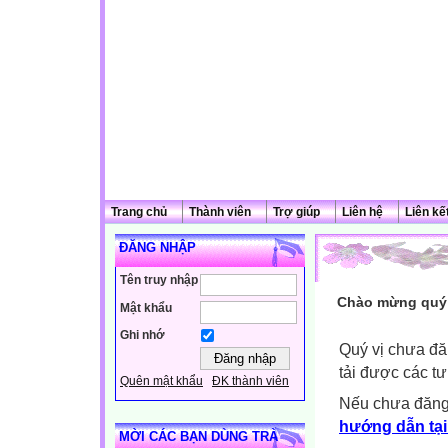
Trang chủ
Thành viên
Trợ giúp
Liên hệ
Liên kế
ĐĂNG NHẬP
Tên truy nhập
Chào mừng quý 
Mật khẩu
Ghi nhớ
Quý vị chưa đă
tải được các tư
Quên mật khẩu
ĐK thành viên
Nếu chưa đăng
hướng dẫn tại
MỜI CÁC BẠN DÙNG TRÀ