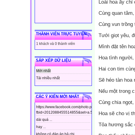
Loài hoa ấy chỉ
Cùng quan tâm,
Cùng vun trồng 
THÀNH VIÊN TRỰC TUYẾN
Tưới giọt yêu, 
1 khách và 0 thành viên
Mình đặt tên hoa
Hoa tình người,
SẮP XẾP DỮ LIỆU
Hai con tim cùng
Mới nhất
Tải nhiều nhất
Sẽ héo tàn hoa 
Nếu một trong c
CÁC Ý KIẾN MỚI NHẤT
Cùng chia ngọt, 
https://www.facebook.com/photo.php?
Hoa sẽ cho vị 
fbid=2012088455514855&set=a.544799448910437&type=3&t
dài quá ...
Tỏa hương sắc 
hay ...
không có đáp án hả chị ...