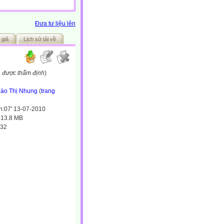
Đưa tư liệu lên
 giả
Lịch sử tải về
a được thẩm định
)
ào Thị Nhung
(
trang
h:07' 13-07-2010
:
13.8 MB
32