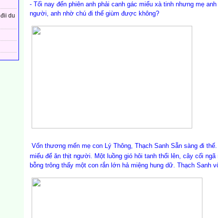
- Tối nay đến phiên anh phải canh gác miếu xà tinh nhưng mẹ anh 
người, anh nhờ chú đi thế giùm được không?
đii du
Vốn thương mến mẹ con Lý Thông, Thạch Sanh Sẵn sàng đi thế. 
miếu để ăn thịt người. Một luồng gió hôi tanh thổi lên, cây cối ng
bỗng trông thấy một con rắn lớn hả miệng hung dữ. Thạch Sanh vộ