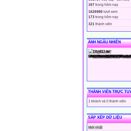
167
trong hôm nay
1626980
lượt xem
173
trong hôm nay
321
thành viên
ẢNH NGẪU NHIÊN
THÀNH VIÊN TRỰC TU
1 khách và 0 thành viên
SẮP XẾP DỮ LIỆU
Mới nhất