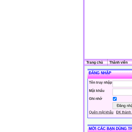
Trang chủ
Thành viên
ĐĂNG NHẬP
Tên truy nhập
Mật khẩu
Ghi nhớ
Quên mật khẩu
ĐK thành 
MỜI CÁC BẠN DÙNG T