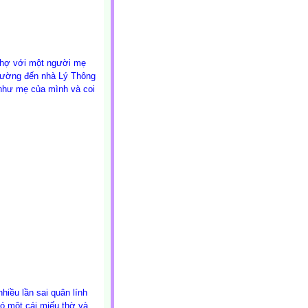
chợ với một người mẹ
thường đến nhà Lý Thông
như mẹ của mình và coi
hiều lần sai quân lính
nó một cái miếu thờ và