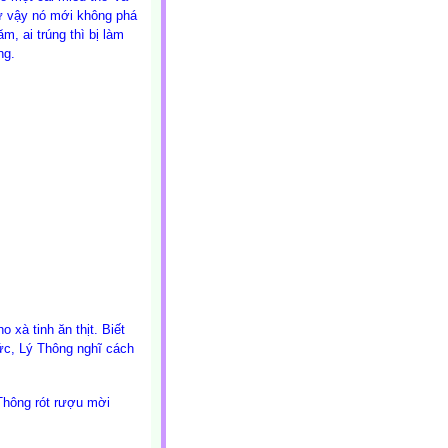
ư vậy nó mới không phá
, ai trúng thì bị làm
ởng.
 xà tinh ăn thịt. Biết
tức, Lý Thông nghĩ cách
Thông rót rượu mời