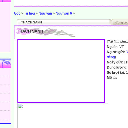
Gốc
>
Tư liệu
>
Ngữ văn
>
Ngữ văn 6
>
THẠCH SANH
Cùng tác
THẠCH SANH
(
Tài liệu chư
Nguồn:
VT
Người gửi:
Đ
riêng
)
Ngày gửi:
11
Dung lượng
Số lượt tải:
1
Mô tả: