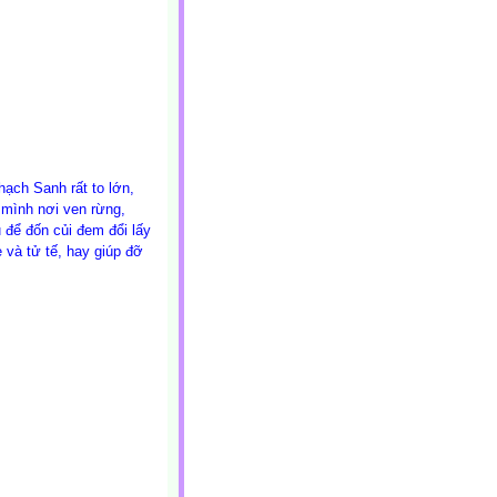
hạch Sanh rất to lớn,
mình nơi ven rừng,
 để đốn củi đem đổi lấy
 và tử tế, hay giúp đỡ