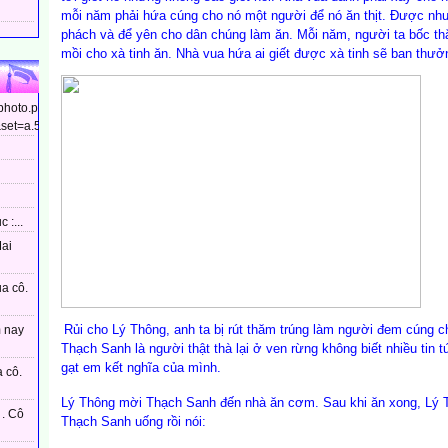
mỗi năm phải hứa cúng cho nó một người để nó ăn thịt. Được nh
phách và để yên cho dân chúng làm ăn. Mỗi năm, người ta bốc thăm
mồi cho xà tinh ăn. Nhà vua hứa ai giết được xà tinh sẽ ban thư
/photo.php?
et=a.544799448910437&type=3&theater...
 :...
Mai
ủa cô.
Rủi cho Lý Thông, anh ta bị rút thăm trúng làm người đem cúng cho
m nay
Thạch Sanh là người thật thà lại ở ven rừng không biết nhiều tin 
gạt em kết nghĩa của mình.
 cô.
Lý Thông mời Thạch Sanh đến nhà ăn cơm. Sau khi ăn xong, Lý 
. Cô
Thạch Sanh uống rồi nói: