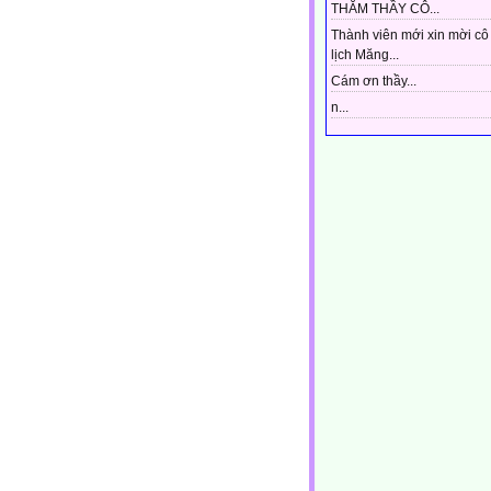
THĂM THẦY CÔ...
Thành viên mới xin mời cô 
lịch Măng...
Cám ơn thầy...
n...