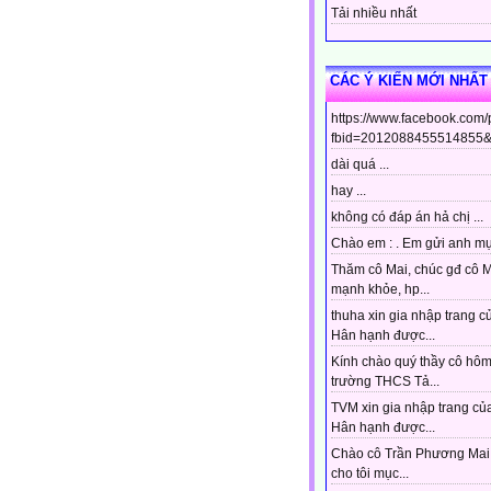
Tải nhiều nhất
CÁC Ý KIẾN MỚI NHẤT
https://www.facebook.com
fbid=2012088455514855&s
dài quá ...
hay ...
không có đáp án hả chị ...
Chào em : . Em gửi anh mục
Thăm cô Mai, chúc gđ cô 
mạnh khỏe, hp...
thuha xin gia nhập trang c
Hân hạnh được...
Kính chào quý thầy cô hô
trường THCS Tả...
TVM xin gia nhập trang của
Hân hạnh được...
Chào cô Trần Phương Mai 
cho tôi mục...