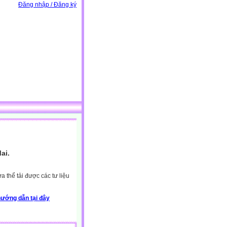
Đăng nhập / Đăng ký
ai.
 thể tải được các tư liệu
ướng dẫn tại đây