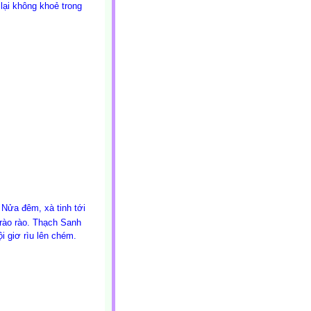
lại không khoẻ trong
Nửa đêm, xà tinh tới
ã rào rào. Thạch Sanh
i giơ rìu lên chém.