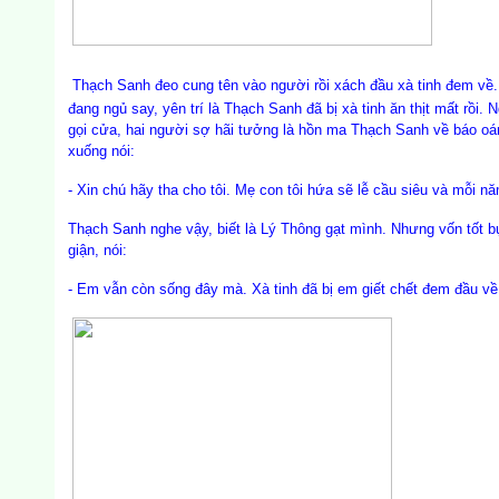
Thạch Sanh đeo cung tên vào người rồi xách đầu xà tinh đem về
đang ngủ say, yên trí là Thạch Sanh đã bị xà tinh ăn thịt mất rồi.
gọi cửa, hai người sợ hãi tưởng là hồn ma Thạch Sanh về báo oán
xuống nói:
- Xin chú hãy tha cho tôi. Mẹ con tôi hứa sẽ lễ cầu siêu và mỗi n
Thạch Sanh nghe vậy, biết là Lý Thông gạt mình. Nhưng vốn tốt 
giận, nói:
- Em vẫn còn sống đây mà. Xà tinh đã bị em giết chết đem đầu về