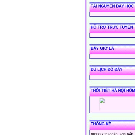
TÀI NGUYÊN DẠY HỌC
HỖ TRỢ TRỰC TUYẾN
BÂY GIỜ LÀ
DU LỊCH ĐÓ ĐÂY
THỜI TIẾT HÀ NỘI HÔ
THỐNG KÊ
981737
truy cập (
chi tiết
)