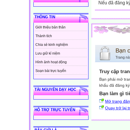
Nếu đã đăng ký 
THÔNG TIN
Giới thiệu bản thân
Thành tích
Chia sẻ kinh nghiệm
Bạn 
Lưu giữ kỉ niệm
Trang nà
Hình ảnh hoạt động
Truy cập tra
Soạn bài trực tuyến
Bạn phải mở tra
khẩu đã đăng ký 
TÀI NGUYÊN DẠY HỌC
Bạn làm gì ti
Mở trang đă
Quay trở lại 
HỖ TRỢ TRỰC TUYẾN