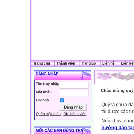
Trang chủ
Thành viên
Trợ giúp
Liên hệ
Liên kế
ĐĂNG NHẬP
Tên truy nhập
Chào mừng quý 
Mật khẩu
Ghi nhớ
Quý vị chưa đă
tải được các tư
Quên mật khẩu
ĐK thành viên
Nếu chưa đăng
hướng dẫn tại
MỜI CÁC BẠN DÙNG TRÀ