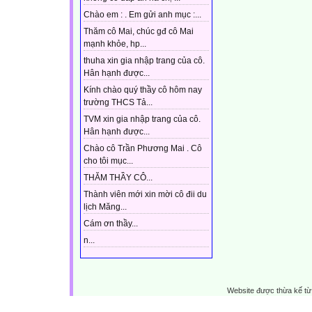
Chào em : . Em gửi anh mục :...
Thăm cô Mai, chúc gđ cô Mai
mạnh khỏe, hp...
thuha xin gia nhập trang của cô.
Hân hạnh được...
Kính chào quý thầy cô hôm nay
trường THCS Tả...
TVM xin gia nhập trang của cô.
Hân hạnh được...
Chào cô Trần Phương Mai . Cô
cho tôi mục...
THĂM THẦY CÔ...
Thành viên mới xin mời cô đii du
lịch Măng...
Cám ơn thầy...
n...
Website được thừa kế t