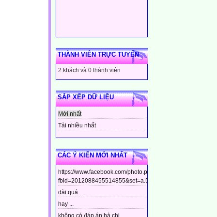
THÀNH VIÊN TRỰC TUYẾN
2 khách và 0 thành viên
SẮP XẾP DỮ LIỆU
Mới nhất
Tải nhiều nhất
CÁC Ý KIẾN MỚI NHẤT
https://www.facebook.com/photo.php?
fbid=2012088455514855&set=a.544799448910437&type=3&t
dài quá ...
hay ...
không có đáp án hả chị ...