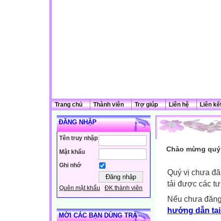
Trang chủ
Thành viên
Trợ giúp
Liên hệ
Liên kế
ĐĂNG NHẬP
Tên truy nhập
Chào mừng quý 
Mật khẩu
Ghi nhớ
Quý vị chưa đă
tải được các tư
Quên mật khẩu
ĐK thành viên
Nếu chưa đăng
hướng dẫn tại
MỜI CÁC BẠN DÙNG TRÀ