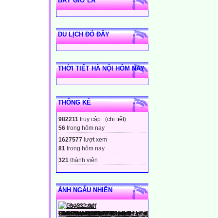
BÂY GIỜ LÀ
DU LỊCH ĐÓ ĐÂY
THỜI TIẾT HÀ NỘI HÔM NAY
THỐNG KÊ
982211
truy cập (
chi tiết
)
56
trong hôm nay
1627577
lượt xem
81
trong hôm nay
321
thành viên
ẢNH NGẪU NHIÊN