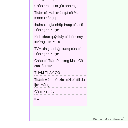
Chào em : . Em gửi anh mục :...
Thăm cô Mai, chúc gđ cô Mai
mạnh khỏe, hp...
thuha xin gia nhập trang của cô.
Hân hạnh được...
Kính chào quý thầy cô hôm nay
trường THCS Tả...
TVM xin gia nhập trang của cô.
Hân hạnh được...
Chào cô Trần Phương Mai . Cô
cho tôi mục...
THĂM THẦY CÔ...
Thành viên mới xin mời cô đii du
lịch Măng...
Cám ơn thầy...
n...
Website được thừa kế t