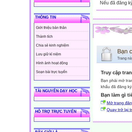
Nếu đã đăng ký 
THÔNG TIN
Giới thiệu bản thân
Thành tích
Chia sẻ kinh nghiệm
Bạn 
Lưu giữ kỉ niệm
Trang nà
Hình ảnh hoạt động
Truy cập tra
Soạn bài trực tuyến
Bạn phải mở tra
khẩu đã đăng ký 
TÀI NGUYÊN DẠY HỌC
Bạn làm gì ti
Mở trang đă
Quay trở lại 
HỖ TRỢ TRỰC TUYẾN