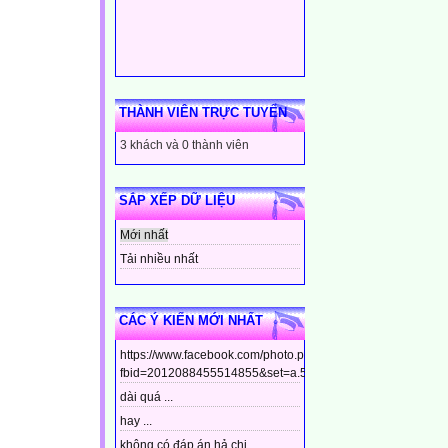
THÀNH VIÊN TRỰC TUYẾN
3 khách và 0 thành viên
SẮP XẾP DỮ LIỆU
Mới nhất
Tải nhiều nhất
CÁC Ý KIẾN MỚI NHẤT
https://www.facebook.com/photo.php?
fbid=2012088455514855&set=a.544799448910437&type=3&t
dài quá ...
hay ...
không có đáp án hả chị ...