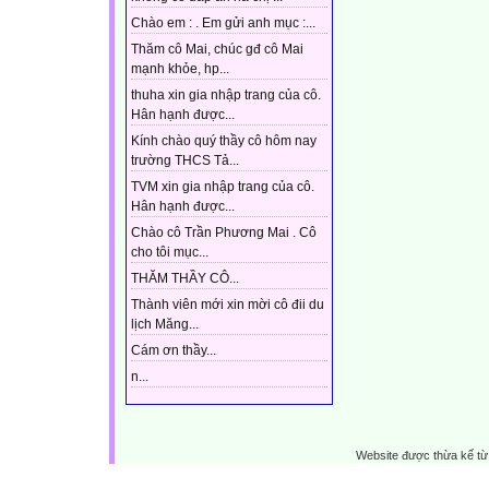
Chào em : . Em gửi anh mục :...
Thăm cô Mai, chúc gđ cô Mai
mạnh khỏe, hp...
thuha xin gia nhập trang của cô.
Hân hạnh được...
Kính chào quý thầy cô hôm nay
trường THCS Tả...
TVM xin gia nhập trang của cô.
Hân hạnh được...
Chào cô Trần Phương Mai . Cô
cho tôi mục...
THĂM THẦY CÔ...
Thành viên mới xin mời cô đii du
lịch Măng...
Cám ơn thầy...
n...
Website được thừa kế t