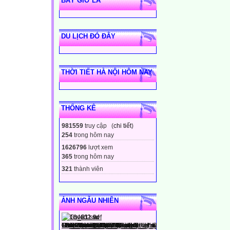
BÂY GIỜ LÀ
DU LỊCH ĐÓ ĐÂY
THỜI TIẾT HÀ NỘI HÔM NAY
THỐNG KÊ
981559
truy cập (
chi tiết
)
254
trong hôm nay
1626796
lượt xem
365
trong hôm nay
321
thành viên
ẢNH NGẪU NHIÊN