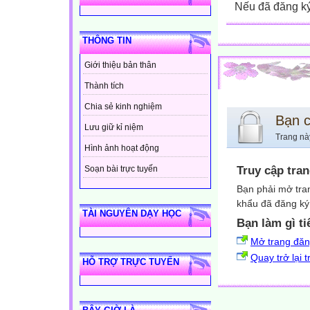
Nếu đã đăng ký 
THÔNG TIN
Giới thiệu bản thân
Thành tích
Chia sẻ kinh nghiệm
Bạn 
Lưu giữ kỉ niệm
Trang nà
Hình ảnh hoạt động
Truy cập tra
Soạn bài trực tuyến
Bạn phải mở tra
khẩu đã đăng ký 
TÀI NGUYÊN DẠY HỌC
Bạn làm gì ti
Mở trang đă
Quay trở lại 
HỖ TRỢ TRỰC TUYẾN