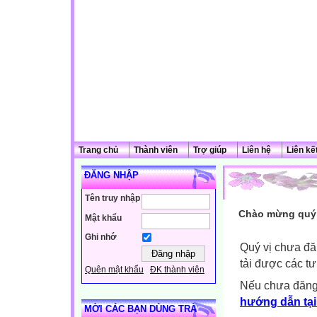
Trang chủ
Thành viên
Trợ giúp
Liên hệ
Liên kế
ĐĂNG NHẬP
Tên truy nhập
Chào mừng quý 
Mật khẩu
Ghi nhớ
Quý vị chưa đă
tải được các tư
Quên mật khẩu
ĐK thành viên
Nếu chưa đăng
hướng dẫn tại
MỜI CÁC BẠN DÙNG TRÀ