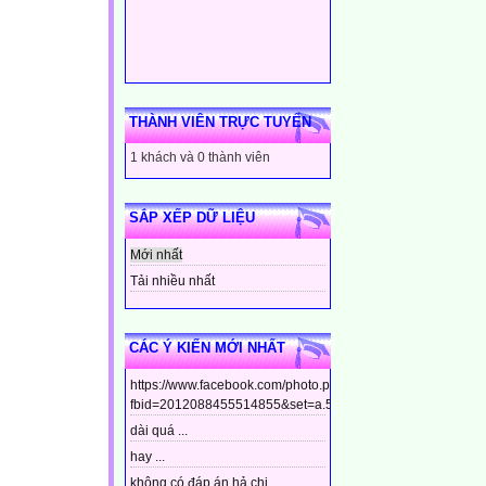
THÀNH VIÊN TRỰC TUYẾN
1 khách và 0 thành viên
SẮP XẾP DỮ LIỆU
Mới nhất
Tải nhiều nhất
CÁC Ý KIẾN MỚI NHẤT
https://www.facebook.com/photo.php?
fbid=2012088455514855&set=a.544799448910437&type=3&t
dài quá ...
hay ...
không có đáp án hả chị ...