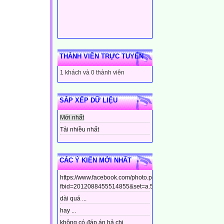
THÀNH VIÊN TRỰC TUYẾN
1 khách và 0 thành viên
SẮP XẾP DỮ LIỆU
Mới nhất
Tải nhiều nhất
CÁC Ý KIẾN MỚI NHẤT
https://www.facebook.com/photo.php?
fbid=2012088455514855&set=a.544799448910437&type=3&t
dài quá ...
hay ...
không có đáp án hả chị ...