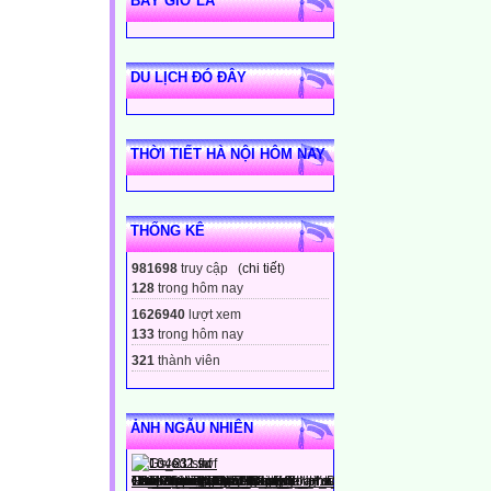
BÂY GIỜ LÀ
DU LỊCH ĐÓ ĐÂY
THỜI TIẾT HÀ NỘI HÔM NAY
THỐNG KÊ
981698
truy cập (
chi tiết
)
128
trong hôm nay
1626940
lượt xem
133
trong hôm nay
321
thành viên
ẢNH NGẪU NHIÊN