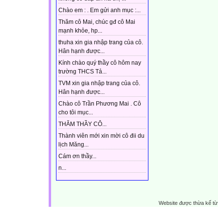
Chào em : . Em gửi anh mục :...
Thăm cô Mai, chúc gđ cô Mai
mạnh khỏe, hp...
thuha xin gia nhập trang của cô.
Hân hạnh được...
Kính chào quý thầy cô hôm nay
trường THCS Tả...
TVM xin gia nhập trang của cô.
Hân hạnh được...
Chào cô Trần Phương Mai . Cô
cho tôi mục...
THĂM THẦY CÔ...
Thành viên mới xin mời cô đii du
lịch Măng...
Cám ơn thầy...
n...
Website được thừa kế t