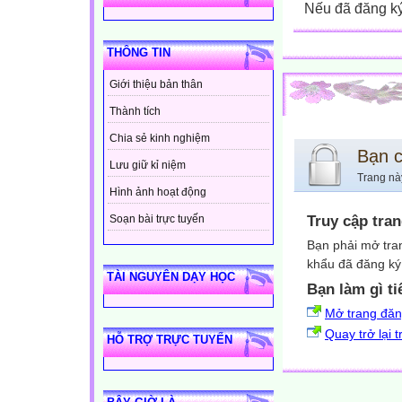
Nếu đã đăng ký 
THÔNG TIN
Giới thiệu bản thân
Thành tích
Chia sẻ kinh nghiệm
Bạn 
Lưu giữ kỉ niệm
Trang nà
Hình ảnh hoạt động
Truy cập tra
Soạn bài trực tuyến
Bạn phải mở tra
khẩu đã đăng ký 
TÀI NGUYÊN DẠY HỌC
Bạn làm gì ti
Mở trang đă
Quay trở lại 
HỖ TRỢ TRỰC TUYẾN