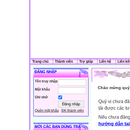
Trang chủ
Thành viên
Trợ giúp
Liên hệ
Liên kế
ĐĂNG NHẬP
Tên truy nhập
Chào mừng quý 
Mật khẩu
Ghi nhớ
Quý vị chưa đă
tải được các tư
Quên mật khẩu
ĐK thành viên
Nếu chưa đăng
hướng dẫn tại
MỜI CÁC BẠN DÙNG TRÀ