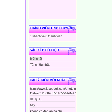
THÀNH VIÊN TRỰC TUYẾN
1 khách và 0 thành viên
SẮP XẾP DỮ LIỆU
Mới nhất
Tải nhiều nhất
CÁC Ý KIẾN MỚI NHẤT
https://www.facebook.com/photo.php?
fbid=2012088455514855&set=a.544799448910437&type=3&t
dài quá ...
hay ...
không có đáp án hả chị ...