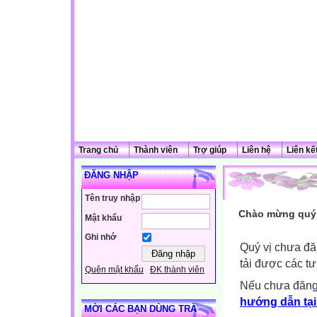
Trang chủ
Thành viên
Trợ giúp
Liên hệ
Liên kế
ĐĂNG NHẬP
Tên truy nhập
Chào mừng quý 
Mật khẩu
Ghi nhớ
Quý vị chưa đă
tải được các tư
Quên mật khẩu
ĐK thành viên
Nếu chưa đăng
hướng dẫn tại
MỜI CÁC BẠN DÙNG TRÀ