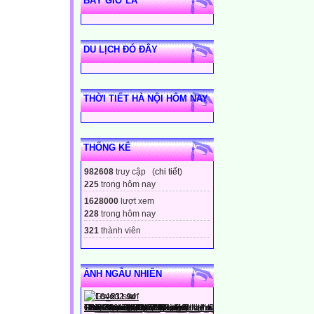
BÂY GIỜ LÀ
DU LỊCH ĐÓ ĐÂY
THỜI TIẾT HÀ NỘI HÔM NAY
THỐNG KÊ
982608
truy cập (
chi tiết
)
225
trong hôm nay
1628000
lượt xem
228
trong hôm nay
321
thành viên
ẢNH NGẪU NHIÊN