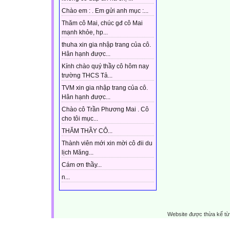
Chào em : . Em gửi anh mục :...
Thăm cô Mai, chúc gđ cô Mai
mạnh khỏe, hp...
thuha xin gia nhập trang của cô.
Hân hạnh được...
Kính chào quý thầy cô hôm nay
trường THCS Tả...
TVM xin gia nhập trang của cô.
Hân hạnh được...
Chào cô Trần Phương Mai . Cô
cho tôi mục...
THĂM THẦY CÔ...
Thành viên mới xin mời cô đii du
lịch Măng...
Cám ơn thầy...
n...
Website được thừa kế t