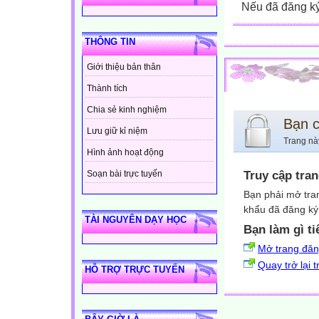
Nếu đã đăng ký 
THÔNG TIN
Giới thiệu bản thân
Thành tích
Chia sẻ kinh nghiệm
Bạn 
Lưu giữ kỉ niệm
Trang nà
Hình ảnh hoạt động
Truy cập tra
Soạn bài trực tuyến
Bạn phải mở tra
khẩu đã đăng ký 
TÀI NGUYÊN DẠY HỌC
Bạn làm gì ti
Mở trang đă
Quay trở lại 
HỖ TRỢ TRỰC TUYẾN