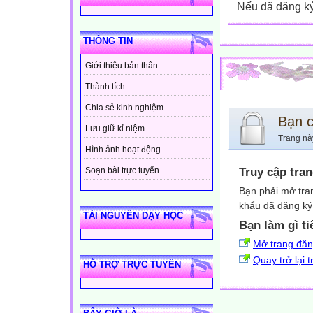
Nếu đã đăng ký 
THÔNG TIN
Giới thiệu bản thân
Thành tích
Chia sẻ kinh nghiệm
Bạn 
Lưu giữ kỉ niệm
Trang nà
Hình ảnh hoạt động
Truy cập tra
Soạn bài trực tuyến
Bạn phải mở tra
khẩu đã đăng ký 
TÀI NGUYÊN DẠY HỌC
Bạn làm gì ti
Mở trang đă
Quay trở lại 
HỖ TRỢ TRỰC TUYẾN