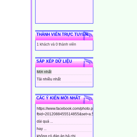
THÀNH VIÊN TRỰC TUYẾN
1 khách và 0 thành viên
SẮP XẾP DỮ LIỆU
Mới nhất
Tải nhiều nhất
CÁC Ý KIẾN MỚI NHẤT
https://www.facebook.com/photo.php?
fbid=2012088455514855&set=a.544799448910437&type=3&t
dài quá ...
hay ...
không có đáp án hả chị ...