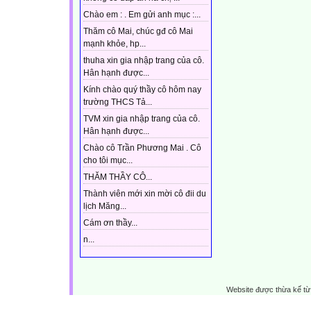
Chào em : . Em gửi anh mục :...
Thăm cô Mai, chúc gđ cô Mai
mạnh khỏe, hp...
thuha xin gia nhập trang của cô.
Hân hạnh được...
Kính chào quý thầy cô hôm nay
trường THCS Tả...
TVM xin gia nhập trang của cô.
Hân hạnh được...
Chào cô Trần Phương Mai . Cô
cho tôi mục...
THĂM THẦY CÔ...
Thành viên mới xin mời cô đii du
lịch Măng...
Cám ơn thầy...
n...
Website được thừa kế t