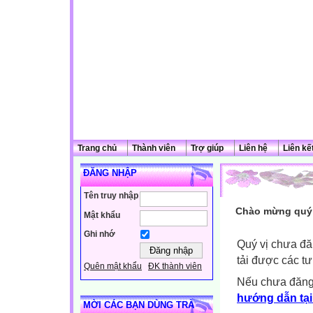
Trang chủ
Thành viên
Trợ giúp
Liên hệ
Liên kế
ĐĂNG NHẬP
Tên truy nhập
Chào mừng quý 
Mật khẩu
Ghi nhớ
Quý vị chưa đă
tải được các tư
Quên mật khẩu
ĐK thành viên
Nếu chưa đăng
hướng dẫn tại
MỜI CÁC BẠN DÙNG TRÀ