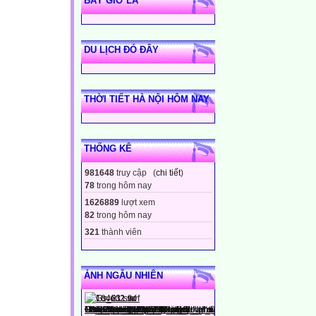
BÂY GIỜ LÀ
DU LỊCH ĐÓ ĐÂY
THỜI TIẾT HÀ NỘI HÔM NAY
THỐNG KÊ
981648
truy cập (
chi tiết
)
78
trong hôm nay
1626889
lượt xem
82
trong hôm nay
321
thành viên
ẢNH NGẪU NHIÊN