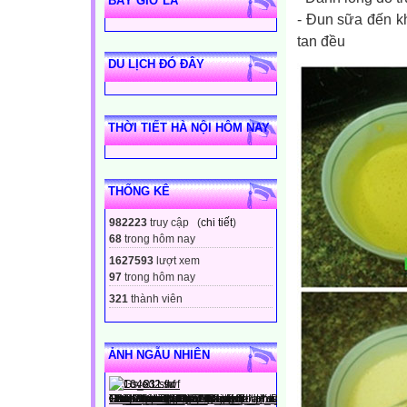
BÂY GIỜ LÀ
- Đun sữa đến kh
tan đều
DU LỊCH ĐÓ ĐÂY
THỜI TIẾT HÀ NỘI HÔM NAY
THỐNG KÊ
982223
truy cập (
chi tiết
)
68
trong hôm nay
1627593
lượt xem
97
trong hôm nay
321
thành viên
ẢNH NGẪU NHIÊN