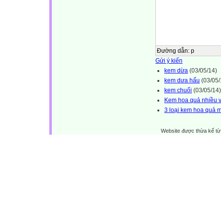
Đường dẫn
:
p
Gửi ý kiến
kem dừa
(03/05/14)
kem dưa hấu
(03/05/
kem chuối
(03/05/14)
Kem hoa quả nhiều v
3 loại kem hoa quả m
Website được thừa kế t