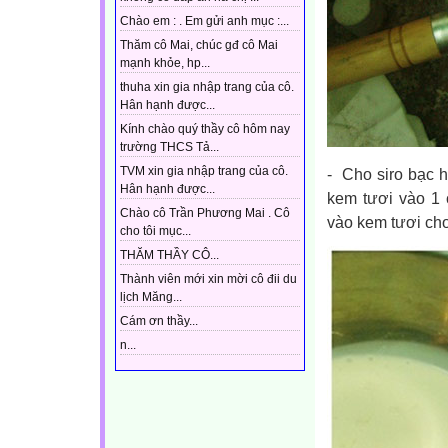
Chào em : . Em gửi anh mục :...
Thăm cô Mai, chúc gđ cô Mai
mạnh khỏe, hp...
thuha xin gia nhập trang của cô.
Hân hạnh được...
Kính chào quý thầy cô hôm nay
trường THCS Tả...
TVM xin gia nhập trang của cô.
- Cho siro bạc 
Hân hạnh được...
kem tươi vào 1 
Chào cô Trần Phương Mai . Cô
vào kem tươi cho
cho tôi mục...
THĂM THẦY CÔ...
Thành viên mới xin mời cô đii du
lịch Măng...
Cám ơn thầy...
n...