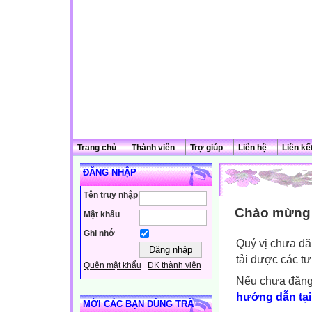
Trang chủ
Thành viên
Trợ giúp
Liên hệ
Liên kế
ĐĂNG NHẬP
Tên truy nhập
Chào mừng q
Mật khẩu
Ghi nhớ
Quý vị chưa đă
tải được các tư
Quên mật khẩu
ĐK thành viên
Nếu chưa đăng
hướng dẫn tại
MỜI CÁC BẠN DÙNG TRÀ