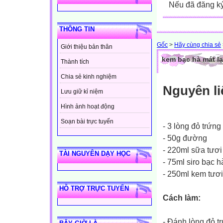
Nếu đã đăng ký 
THÔNG TIN
Gốc
>
Hãy cùng chia sẻ
Giới thiệu bản thân
kem bạc hà mát l
Thành tích
Chia sẻ kinh nghiệm
Nguyên li
Lưu giữ kỉ niệm
Hình ảnh hoạt động
Soạn bài trực tuyến
- 3 lòng đỏ trứng
- 50g đường
- 220ml sữa tươ
TÀI NGUYÊN DẠY HỌC
- 75ml siro bạc 
- 250ml kem tươi
HỖ TRỢ TRỰC TUYẾN
Cách làm:
- Đánh lòng đỏ t