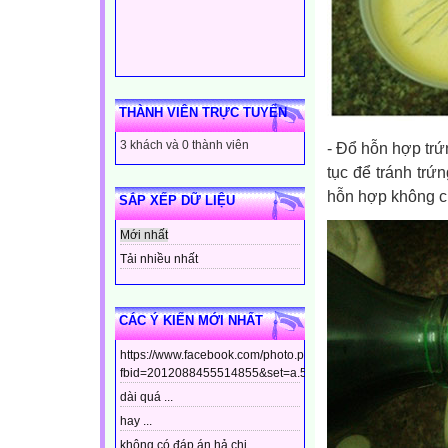
THÀNH VIÊN TRỰC TUYẾN
3 khách và 0 thành viên
- Đổ hỗn hợp trứn
tục để tránh trứn
hỗn hợp không ch
SẮP XẾP DỮ LIỆU
Mới nhất
Tải nhiều nhất
CÁC Ý KIẾN MỚI NHẤT
https://www.facebook.com/photo.php?
fbid=2012088455514855&set=a.544799448910437&type=3&t
dài quá ...
hay ...
không có đáp án hả chị ...