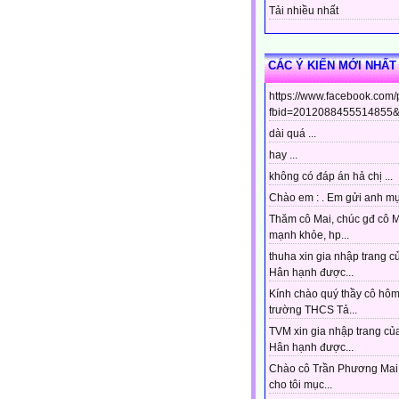
Tải nhiều nhất
CÁC Ý KIẾN MỚI NHẤT
https://www.facebook.com
fbid=2012088455514855&s
dài quá ...
hay ...
không có đáp án hả chị ...
Chào em : . Em gửi anh mục
Thăm cô Mai, chúc gđ cô 
mạnh khỏe, hp...
thuha xin gia nhập trang c
Hân hạnh được...
Kính chào quý thầy cô hô
trường THCS Tả...
TVM xin gia nhập trang của
Hân hạnh được...
Chào cô Trần Phương Mai 
cho tôi mục...