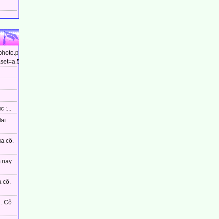
/photo.php?
et=a.544799448910437&type=3&theater...
 :...
Mai
ủa cô.
m nay
 cô.
. Cô