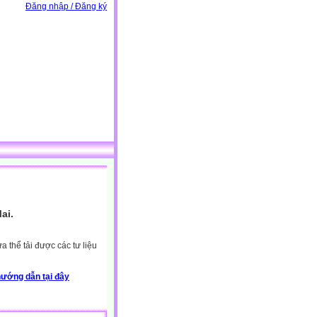
Đăng nhập / Đăng ký
ai.
 thể tải được các tư liệu
ướng dẫn tại đây