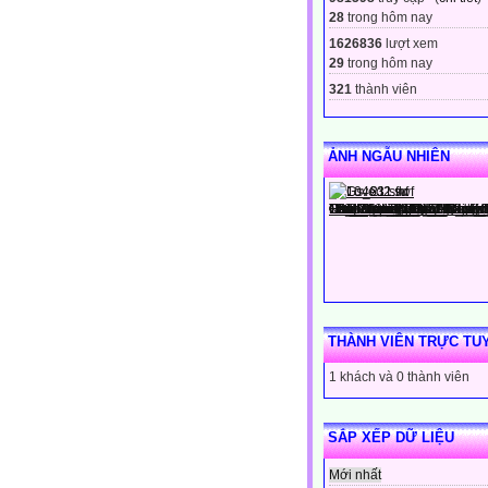
28
trong hôm nay
1626836
lượt xem
29
trong hôm nay
321
thành viên
ẢNH NGẪU NHIÊN
THÀNH VIÊN TRỰC TU
1 khách và 0 thành viên
SẮP XẾP DỮ LIỆU
Mới nhất