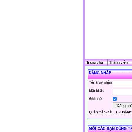
Trang chủ
Thành viên
ĐĂNG NHẬP
Tên truy nhập
Mật khẩu
Ghi nhớ
Quên mật khẩu
ĐK thành 
MỜI CÁC BẠN DÙNG T