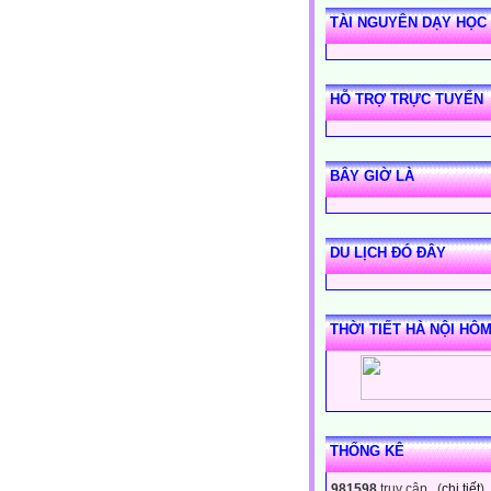
TÀI NGUYÊN DẠY HỌC
HỖ TRỢ TRỰC TUYẾN
BÂY GIỜ LÀ
DU LỊCH ĐÓ ĐÂY
THỜI TIẾT HÀ NỘI HÔ
THỐNG KÊ
981598
truy cập (
chi tiết
)