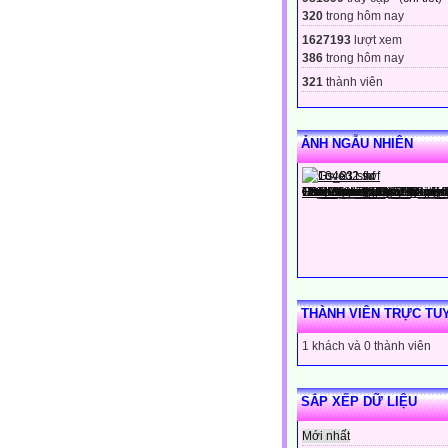
320
trong hôm nay
1627193
lượt xem
386
trong hôm nay
321
thành viên
ẢNH NGẪU NHIÊN
THÀNH VIÊN TRỰC TU
1 khách và 0 thành viên
SẮP XẾP DỮ LIỆU
Mới nhất