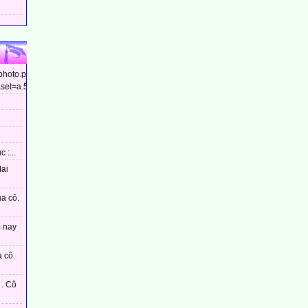
/photo.php?
et=a.544799448910437&type=3&theater...
 :...
Mai
ủa cô.
m nay
 cô.
. Cô