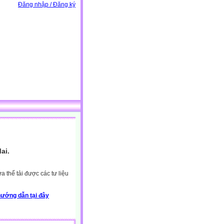
Đăng nhập / Đăng ký
ai.
 thể tải được các tư liệu
ướng dẫn tại đây