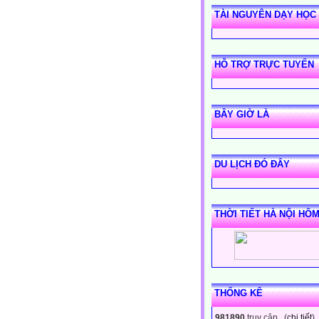
TÀI NGUYÊN DẠY HỌC
HỖ TRỢ TRỰC TUYẾN
BÂY GIỜ LÀ
DU LỊCH ĐÓ ĐÂY
THỜI TIẾT HÀ NỘI HÔ
THỐNG KÊ
981890
truy cập (
chi tiết
)