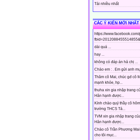
Tải nhiều nhất
CÁC Ý KIẾN MỚI NHẤT
https://www.facebook.com
fbid=2012088455514855&s
dài quá ...
hay ...
không có đáp án hả chị ...
Chào em : . Em gửi anh mục
Thăm cô Mai, chúc gđ cô 
mạnh khỏe, hp...
thuha xin gia nhập trang c
Hân hạnh được...
Kính chào quý thầy cô hô
trường THCS Tả...
TVM xin gia nhập trang của
Hân hạnh được...
Chào cô Trần Phương Mai 
cho tôi mục...