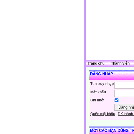
Trang chủ
Thành viên
ĐĂNG NHẬP
Tên truy nhập
Mật khẩu
Ghi nhớ
Quên mật khẩu
ĐK thành 
MỜI CÁC BẠN DÙNG T